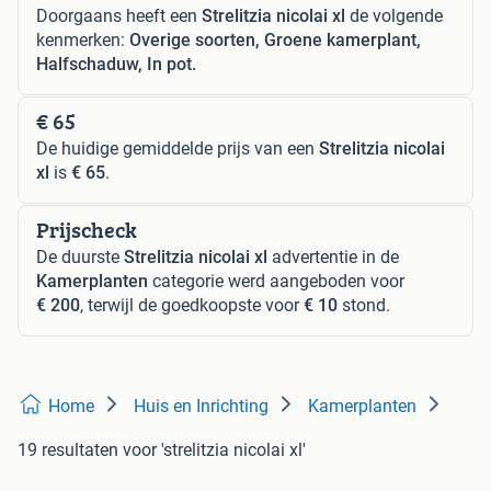
Doorgaans heeft een
Strelitzia nicolai xl
de volgende
kenmerken:
Overige soorten, Groene kamerplant,
Halfschaduw, In pot.
€ 65
De huidige gemiddelde prijs van een
Strelitzia nicolai
xl
is
€ 65
.
Prijscheck
De duurste
Strelitzia nicolai xl
advertentie in de
Kamerplanten
categorie werd aangeboden voor
€ 200
, terwijl de goedkoopste voor
€ 10
stond.
Home
Huis en Inrichting
Kamerplanten
19 resultaten
voor 'strelitzia nicolai xl'