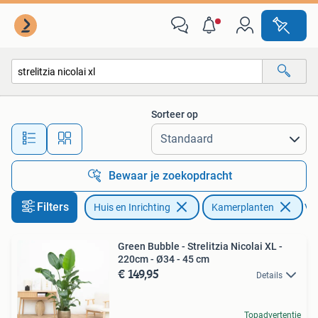
Kamerplanten
Sorteer op
Alle afstanden…
Bewaar je zoekopdracht
Filters
Huis en Inrichting
Kamerplanten
Ver
Green Bubble - Strelitzia Nicolai XL -
220cm - Ø34 - 45 cm
€ 149,95
Details
Topadvertentie