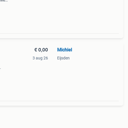
kken
len.
drie
€ 0,00
Michiel
3 aug 26
Eijsden