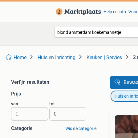
Help en info
Voor
2 
Home
Huis en Inrichting
Keuken | Servies
Verfijn resultaten
Bewaa
Prijs
Huis en Inri
van
tot
€
€
Categorie
Wis de categorie