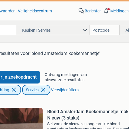
waarden
Veiligheidscentrum
Berichten
Meldingen
Keuken | Servies
A
resultaten
voor 'blond amsterdam koekemannetje'
Ontvang meldingen van
r je zoekopdracht
nieuwe zoekresultaten
chting
Servies
Verwijder filters
Blond Amsterdam Koekemannetje mokk
Nieuw (3 stuks)
Set van drie nieuwe en ongebruikte blond