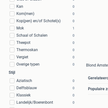
Kan
0
Kom(men)
0
Kop(pen) en/of Schotel(s)
0
Mok
1
Schaal of Schalen
0
Theepot
0
Thermoskan
0
Vergiet
0
Overige typen
0
Blond Amste
Stijl
Gerelateer
Aziatisch
0
Delftsblauw
0
Populaire 
Klassiek
0
Landelijk/Boerenbont
0