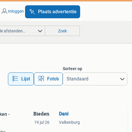
Inloggen
Plaats advertentie
lle afstanden…
Zoek
Sorteer op
Lijst
Foto’s
Bieden
Dani
en -
19 jul 26
Valkenburg