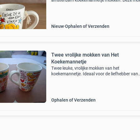
amsterdam koekemannetje mokken. Deze mo
mogen weg wegens het stoppen met verzame
De nieuwprijs per mok was 12,95 euro. Nu alle 
samen voor 30 euro.
Nieuw
Ophalen of Verzenden
Twee vrolijke mokken van Het
Koekemannetje
Twee leuke, vrolijke mokken van het
koekemannetje. Ideaal voor de liefhebber van
koekjes en een gezellige sfeer. De mokken zijn
gebruikt, maar in goede staat.
Ophalen of Verzenden