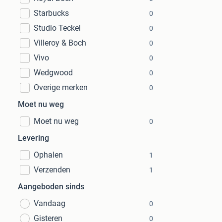
Starbucks
0
Studio Teckel
0
Villeroy & Boch
0
Vivo
0
Wedgwood
0
Overige merken
0
Moet nu weg
Moet nu weg
0
Levering
Ophalen
1
Verzenden
1
Aangeboden sinds
Vandaag
0
Gisteren
0