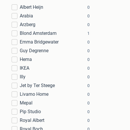
Albert Heijn
0
Arabia
0
Arzberg
0
Blond Amsterdam
1
Emma Bridgewater
0
Guy Degrenne
0
Hema
0
IKEA
0
Illy
0
Jet by Ter Steege
0
Livarno Home
0
Mepal
0
Pip Studio
0
Royal Albert
0
Royal Boch
0