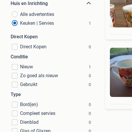
Huis en Inrichting
Alle advertenties
Keuken | Servies
1
Direct Kopen
Direct Kopen
0
Conditie
Nieuw
1
Zo goed als nieuw
0
Gebruikt
0
Type
Bord(en)
0
Compleet servies
0
Dienblad
0
Glas of Glazen
0