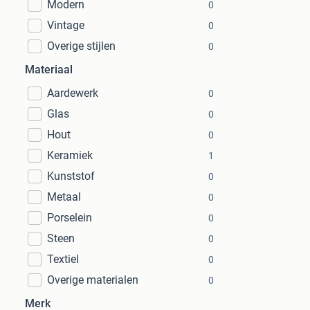
Modern
0
Vintage
0
Overige stijlen
0
Materiaal
Aardewerk
0
Glas
0
Hout
0
Keramiek
1
Kunststof
0
Metaal
0
Porselein
0
Steen
0
Textiel
0
Overige materialen
0
Merk