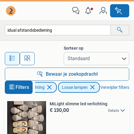
Lampen | Losse lampen
Sorteer op
Alle afstanden…
Bewaar je zoekopdracht
Filters
Huis en Inrichting
Losse lampen
Verwijder filters
MiLight slimme led verlichting
€ 130,00
Details