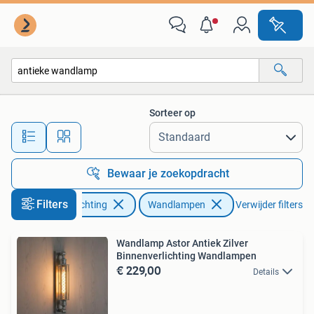
Lampen | Wandlampen
Sorteer op
Alle afstanden…
Bewaar je zoekopdracht
Filters
Huis en Inrichting
Wandlampen
Verwijder filters
Wandlamp Astor Antiek Zilver
Binnenverlichting Wandlampen
€ 229,00
Details