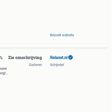
 in
Bezoek website
Zie omschrijving
Relaxst.nl
0%
Gisteren
Schijndel
ieuwe
nog!
sten