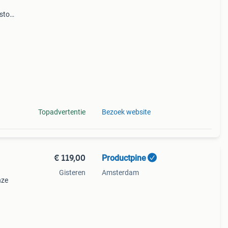
xstoel
der
Topadvertentie
Bezoek website
€ 119,00
Productpine
Gisteren
Amsterdam
nze
perkte
tis