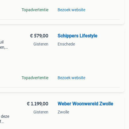
Topadvertentie
Bezoek website
€ 579,00
Schippers Lifestyle
uil
Gisteren
Enschede
en,
oor
ri
Topadvertentie
Bezoek website
€ 1.199,00
Weber Woonwereld Zwolle
Gisteren
Zwolle
 deze
f