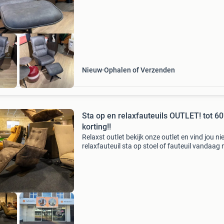
armleuningen en mooie horizontale sierstiksels
de rug. Op vl
Nieuw
Ophalen of Verzenden
Sta op en relaxfauteuils OUTLET! tot 6
korting!!
Relaxst outlet bekijk onze outlet en vind jou n
relaxfauteuil sta op stoel of fauteuil vandaag 
Weg= weg het aantal €'s is exclusief bezorgko
en dit word naderhand berekend op af