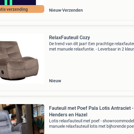
tis verzending
Nieuw
Verzenden
RelaxFauteuil Cozy
De trend van dit jaar! Een prachtige relaxfaute
met manuele relaxfuntie. - Leverbaar in 2 kleur
taupe of wit. Schippers lifestyle is het adres v
landelijk wonen met een 2000m2 sfeervol inge
Nieuw
Fauteuil met Poef Pala Lotis Antraciet -
Henders en Hazel
Lotis relaxfauteuil met poef - showroommodel
manuele relaxfauteuil lotis met bijhorende poe
heeft een fijne sterpoot, comfortabele