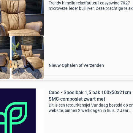
Trendy himolla relaxfauteuil easyswing 7927
microvezel leder bull liver. Deze prachtige rela
is verkrijgbaar in microvezelstof in meerdere
kleuren, diverse andere stoffen of in (micro)le
dive
olla relaxstoel
Nieuw
Ophalen of Verzenden
Cube - Spoelbak 1,5 bak 100x50x21cm
SMC-composiet zwart met
Dit is een retourkansje! Vandaag besteld op o
website, binnen 2 werkdagen in huis. 2 Jaar
garantie. Gratis verzending boven de €20. Be
voorraad. Niet tevreden? Retourneren kan gra
bin