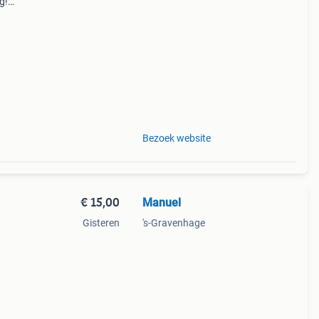
g!
n.
onze
Bezoek website
€ 15,00
Manuel
Gisteren
's-Gravenhage