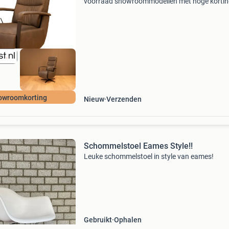
voorraad showroommodellen met hoge kortin
Kijk op de website voor alle modellen en prijze
Ook kunt u natuurlijk langs komen in een van 
winkels, de
owroomkorting
Nieuw
Verzenden
Schommelstoel Eames Style!!
Leuke schommelstoel in style van eames!
Gebruikt
Ophalen