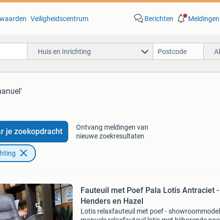
waarden
Veiligheidscentrum
Berichten
Meldingen
Huis en Inrichting
A
manuel'
Ontvang meldingen van
r je zoekopdracht
nieuwe zoekresultaten
chting
Fauteuil met Poef Pala Lotis Antraciet -
Henders en Hazel
Lotis relaxfauteuil met poef - showroommodel