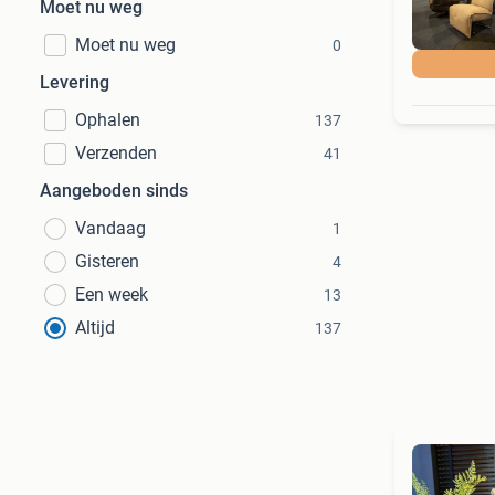
Moet nu weg
Moet nu weg
0
Levering
Ophalen
137
Verzenden
41
Aangeboden sinds
Vandaag
1
Gisteren
4
Een week
13
Altijd
137