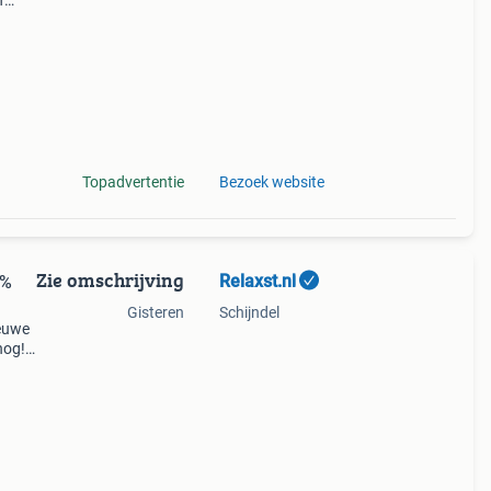
f
 in
Topadvertentie
Bezoek website
Zie omschrijving
Relaxst.nl
0%
Gisteren
Schijndel
ieuwe
nog!
sten