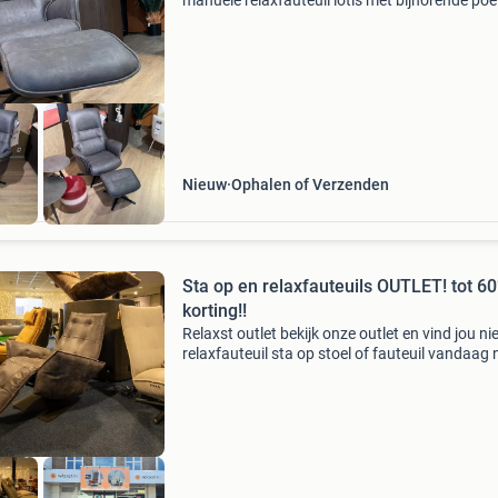
manuele relaxfauteuil lotis met bijhorende poe
heeft een fijne sterpoot, comfortabele
armleuningen en mooie horizontale sierstiksels
de rug. Op vl
Nieuw
Ophalen of Verzenden
Sta op en relaxfauteuils OUTLET! tot 6
korting!!
Relaxst outlet bekijk onze outlet en vind jou n
relaxfauteuil sta op stoel of fauteuil vandaag 
Weg= weg het aantal €'s is exclusief bezorgko
en dit word naderhand berekend op af