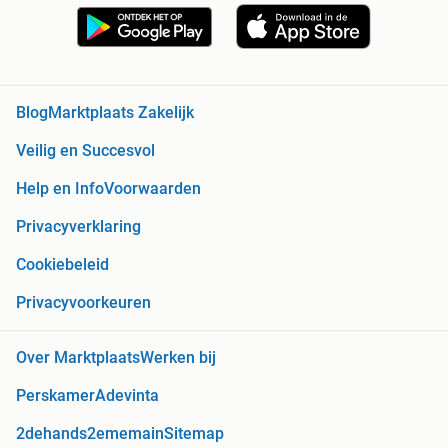
Blog
Marktplaats Zakelijk
Veilig en Succesvol
Help en Info
Voorwaarden
Privacyverklaring
Cookiebeleid
Privacyvoorkeuren
Over Marktplaats
Werken bij
Perskamer
Adevinta
2dehands
2ememain
Sitemap