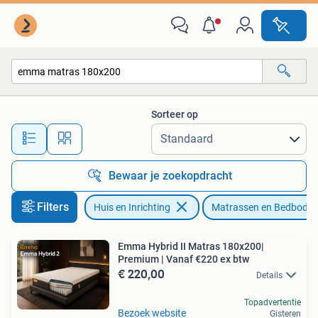
Slaapkamer | Matrassen en Bedbodems
Sorteer op
Alle afstanden…
Bewaar je zoekopdracht
Filters
Huis en Inrichting
Matrassen en Bedbode
Emma Hybrid II Matras 180x200|
Premium | Vanaf €220 ex btw
€ 220,00
Details
Topadvertentie
Bezoek website
Gisteren