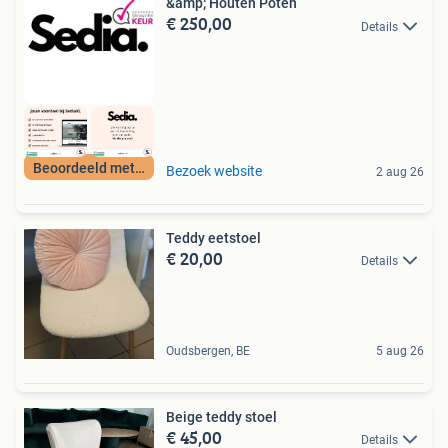
&amp; Houten Poten
€ 250,00
Details
Beoordeeld met 9+
Bezoek website
2 aug 26
Teddy eetstoel
€ 20,00
Details
Oudsbergen, BE
5 aug 26
Beige teddy stoel
€ 45,00
Details