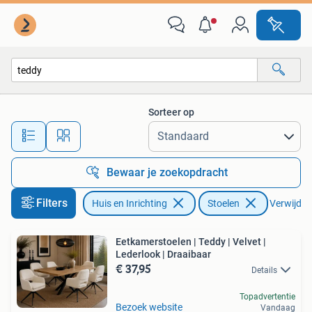
Stoelen
Sorteer op
Alle afstanden…
Bewaar je zoekopdracht
Filters
Huis en Inrichting
Stoelen
Verwijder 
Eetkamerstoelen | Teddy | Velvet |
Lederlook | Draaibaar
€ 37,95
Details
Topadvertentie
Bezoek website
Vandaag