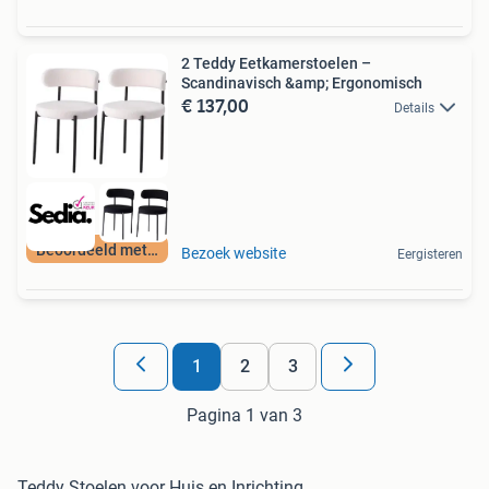
2 Teddy Eetkamerstoelen –
Scandinavisch &amp; Ergonomisch
€ 137,00
Details
Beoordeeld met 9+
Bezoek website
Eergisteren
1
2
3
Pagina 1 van 3
Teddy Stoelen voor Huis en Inrichting