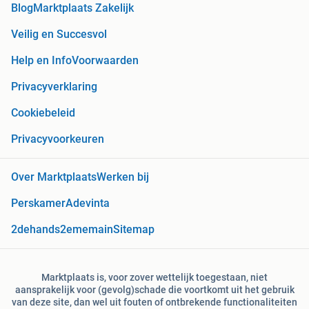
Blog
Marktplaats Zakelijk
Veilig en Succesvol
Help en Info
Voorwaarden
Privacyverklaring
Cookiebeleid
Privacyvoorkeuren
Over Marktplaats
Werken bij
Perskamer
Adevinta
2dehands
2ememain
Sitemap
Marktplaats is, voor zover wettelijk toegestaan, niet
aansprakelijk voor (gevolg)schade die voortkomt uit het gebruik
van deze site, dan wel uit fouten of ontbrekende functionaliteiten