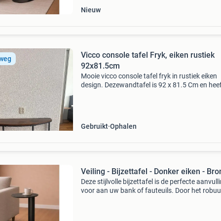
Nieuw
Vicco console tafel Fryk, eiken rustiek
 weg
92x81.5cm
Mooie vicco console tafel fryk in rustiek eiken
design. Dezewandtafel is 92 x 81.5 Cm en hee
handig open schap voor extra opbergruimte o
decoratie. Ideaal voor in de hal, woonkamer of
slaapkame
Gebruikt
Ophalen
Veiling - Bijzettafel - Donker eiken - Br
Deze stijlvolle bijzettafel is de perfecte aanvull
voor aan uw bank of fauteuils. Door het robu
metalen onderstel en donker eiken houten fine
blad is deze luxe bijzettafel een perfecte verrij