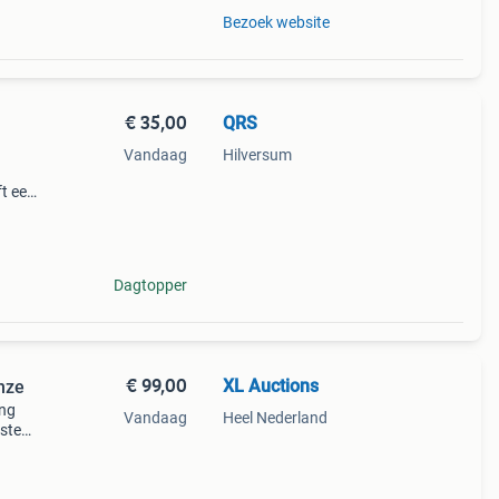
Bezoek website
€ 35,00
QRS
Vandaag
Hilversum
ft een
f
Dagtopper
€ 99,00
XL Auctions
onze
ing
Vandaag
Heel Nederland
uste
er