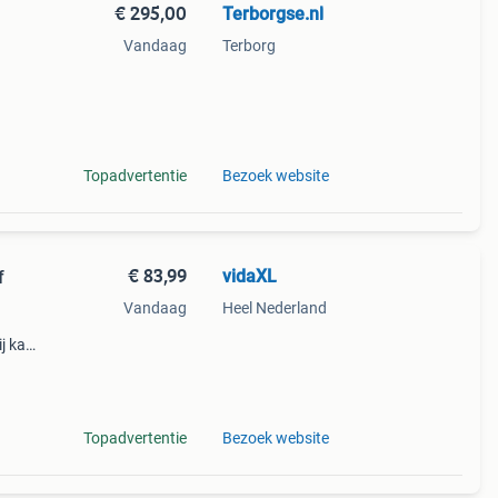
€ 295,00
Terborgse.nl
Vandaag
Terborg
ot
Topadvertentie
Bezoek website
€ 83,99
vidaXL
f
Vandaag
Heel Nederland
ij kan
undig
Topadvertentie
Bezoek website