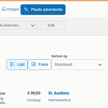
Inloggen
Plaats advertentie
lle afstanden…
Zoek
Sorteer op
Lijst
Foto’s
€ 99,00
XL Auctions
onze
ing
Vandaag
Heel Nederland
uste
er