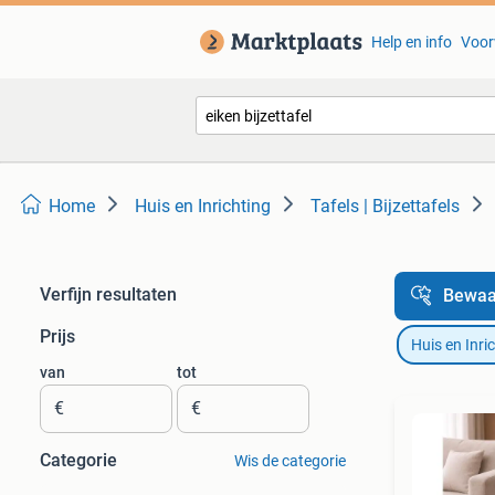
Help en info
Voor
Home
Huis en Inrichting
Tafels | Bijzettafels
Verfijn resultaten
Bewaa
Prijs
Huis en Inri
van
tot
€
€
Categorie
Wis de categorie