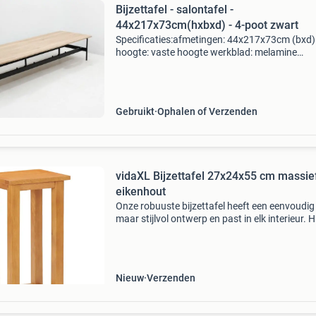
Bijzettafel - salontafel -
44x217x73cm(hxbxd) - 4-poot zwart
Specificaties:afmetingen: 44x217x73cm (bxd)
hoogte: vaste hoogte werkblad: melamine
decor/kleur: eiken dikte: 20mm onderstel: 4-po
kleur: zwart materiaal: metaal terborgse
handelsonderneming bv is a
Gebruikt
Ophalen of Verzenden
vidaXL Bijzettafel 27x24x55 cm massie
eikenhout
Onze robuuste bijzettafel heeft een eenvoudig
maar stijlvol ontwerp en past in elk interieur. H
ook gebruikt worden als bedtafeltje of
plantentafeltje. Het tafeltje met schap is vakk
gemaak
Nieuw
Verzenden