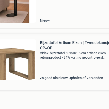
blad is deze luxe bijzettafel een perfecte verrij
Nieuw
Bijzettafel Artisan Eiken | Tweedekansje
OP=OP
Vidaxl bijzettafel 50x50x35 cm artisan eiken -
retourproduct - 34% korting gecontroleerd
retourproduct - 100% functioneel. Afmetingen:
50 x 35 cm (b x d x h) kleur: artisan eiken mate
hoogw
Zo goed als nieuw
Ophalen of Verzenden