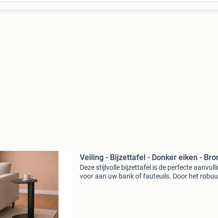
Veiling - Bijzettafel - Donker eiken - Br
Deze stijlvolle bijzettafel is de perfecte aanvull
voor aan uw bank of fauteuils. Door het robu
metalen onderstel en donker eiken houten fine
blad is deze luxe bijzettafel een perfecte verrij