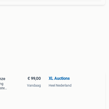
€ 99,00
XL Auctions
onze
ing
Vandaag
Heel Nederland
uste
er