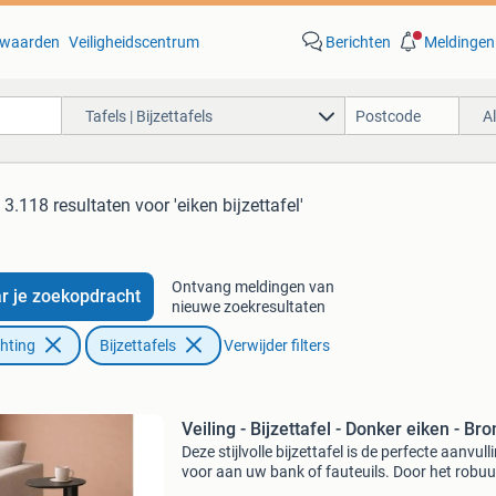
waarden
Veiligheidscentrum
Berichten
Meldingen
Tafels | Bijzettafels
A
3.118 resultaten
voor 'eiken bijzettafel'
Ontvang meldingen van
r je zoekopdracht
nieuwe zoekresultaten
chting
Bijzettafels
Verwijder filters
Veiling - Bijzettafel - Donker eiken - Br
Deze stijlvolle bijzettafel is de perfecte aanvull
voor aan uw bank of fauteuils. Door het robu
metalen onderstel en donker eiken houten fine