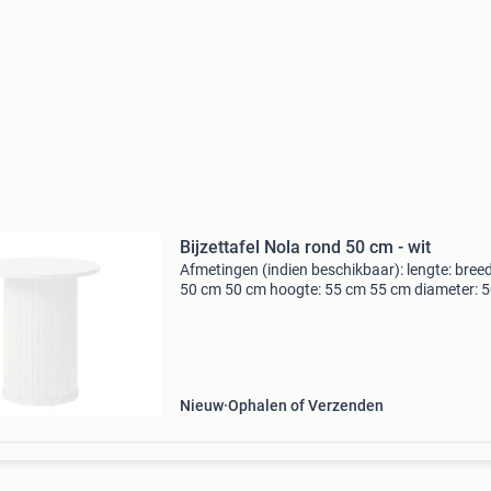
Bijzettafel Nola rond 50 cm - wit
Afmetingen (indien beschikbaar): lengte: breed
50 cm 50 cm hoogte: 55 cm 55 cm diameter: 
diepte: zithoogte: zitdiepte: aanwezig in onze
showroom? Helaas is dit product momenteel n
aanwezig
Nieuw
Ophalen of Verzenden