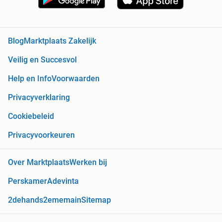
Blog
Marktplaats Zakelijk
Veilig en Succesvol
Help en Info
Voorwaarden
Privacyverklaring
Cookiebeleid
Privacyvoorkeuren
Over Marktplaats
Werken bij
Perskamer
Adevinta
2dehands
2ememain
Sitemap