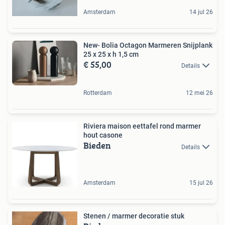
Amsterdam
14 jul 26
New- Bolia Octagon Marmeren Snijplank
25 x 25 x h 1,5 cm
€ 55,00
Details
Rotterdam
12 mei 26
Riviera maison eettafel rond marmer
hout casone
Bieden
Details
Amsterdam
15 jul 26
Stenen / marmer decoratie stuk