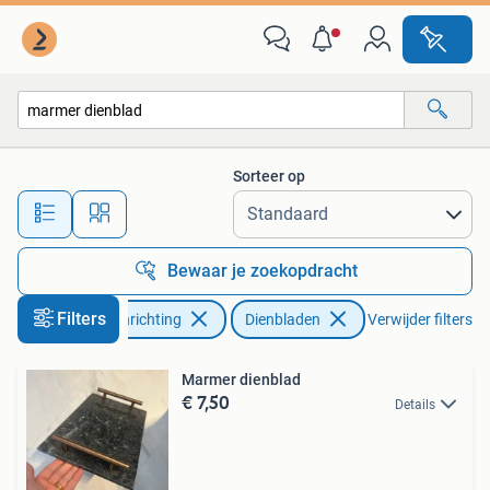
Woonaccessoires | Dienbladen
Sorteer op
Alle afstanden…
Bewaar je zoekopdracht
Filters
Huis en Inrichting
Dienbladen
Verwijder filters
Marmer dienblad
€ 7,50
Details