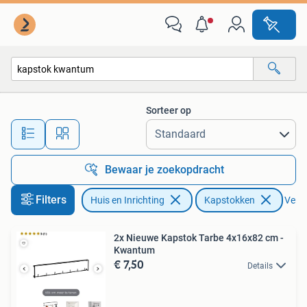
Woonaccessoires | Kapstokken
Sorteer op
Alle afstanden…
Bewaar je zoekopdracht
Filters
Huis en Inrichting
Kapstokken
Verwi
2x Nieuwe Kapstok Tarbe 4x16x82 cm -
Kwantum
€ 7,50
Details