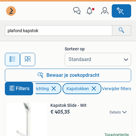
Woonaccessoires | Kapstokken
Sorteer op
Alle afstanden…
Bewaar je zoekopdracht
Filters
Huis en Inrichting
Kapstokken
Verwijder filters
Kapstok Slide - Wit
€ 405,35
Details
Topadvertentie