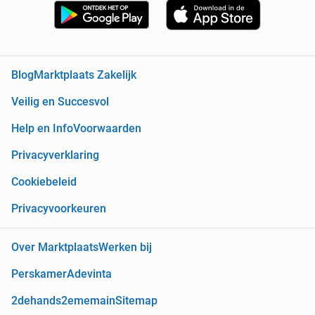
Blog
Marktplaats Zakelijk
Veilig en Succesvol
Help en Info
Voorwaarden
Privacyverklaring
Cookiebeleid
Privacyvoorkeuren
Over Marktplaats
Werken bij
Perskamer
Adevinta
2dehands
2ememain
Sitemap