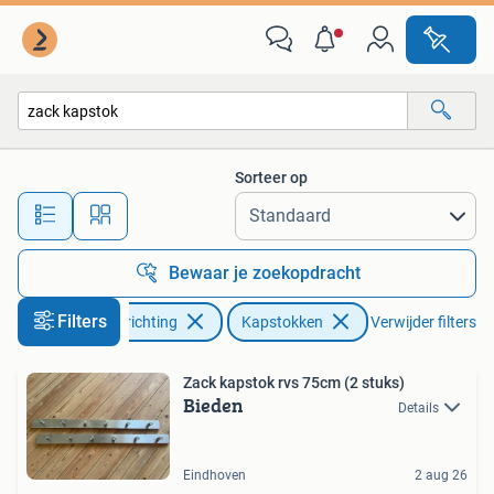
Woonaccessoires | Kapstokken
Sorteer op
Alle afstanden…
Bewaar je zoekopdracht
Filters
Huis en Inrichting
Kapstokken
Verwijder filters
Zack kapstok rvs 75cm (2 stuks)
Bieden
Details
Eindhoven
2 aug 26