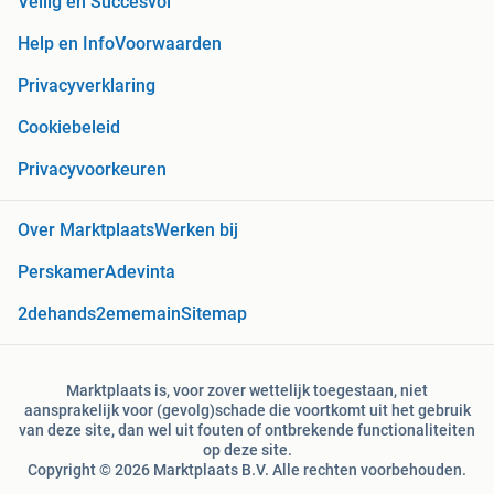
Veilig en Succesvol
Help en Info
Voorwaarden
Privacyverklaring
Cookiebeleid
Privacyvoorkeuren
Over Marktplaats
Werken bij
Perskamer
Adevinta
2dehands
2ememain
Sitemap
Marktplaats is, voor zover wettelijk toegestaan, niet
aansprakelijk voor (gevolg)schade die voortkomt uit het gebruik
van deze site, dan wel uit fouten of ontbrekende functionaliteiten
op deze site.
Copyright © 2026 Marktplaats B.V. Alle rechten voorbehouden.