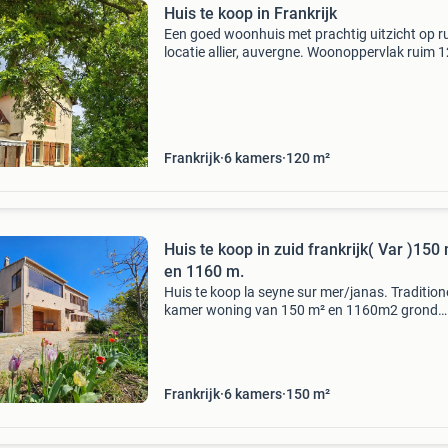
Huis te koop in Frankrijk
Een goed woonhuis met prachtig uitzicht op r
locatie allier, auvergne. Woonoppervlak ruim 
m2. Woonkamer 32 m2. Drie ruime slaapkame
Ingang met keuken ongeveer 25 m2. Twee ext
bureau kam
Frankrijk
6 kamers
120 m²
Huis te koop in zuid frankrijk( Var )150
en 1160 m.
Huis te koop la seyne sur mer/janas. Traditione
kamer woning van 150 m² en 1160m2 grond
gelegen in de gewilde wijk janas zuid. Gebouw
1976 om up-to-date te brengen, vormt dit een
geweldige kan
Frankrijk
6 kamers
150 m²