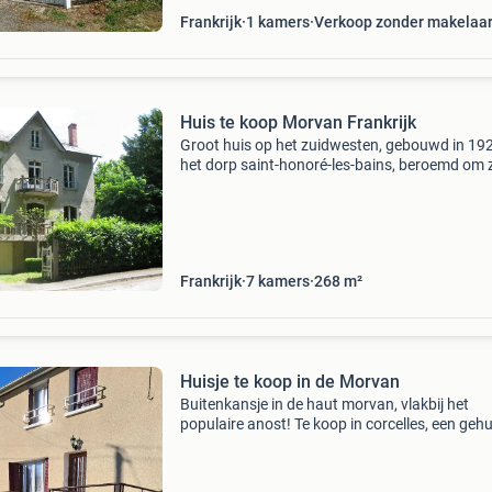
Frankrijk
1 kamers
Verkoop zonder makelaa
Huis te koop Morvan Frankrijk
Groot huis op het zuidwesten, gebouwd in 192
het dorp saint-honoré-les-bains, beroemd om z
thermale baden. Het dorp heeft 2 campings, e
supermarkt, een bakker, een postkantoor, een
huisarts,
Frankrijk
7 kamers
268 m²
Huisje te koop in de Morvan
Buitenkansje in de haut morvan, vlakbij het
populaire anost! Te koop in corcelles, een geh
tussen chateau chinon en autun: een instapkl
huisje met een betoverend uitzicht over de heu
van de