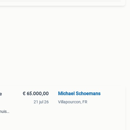
€ 65.000,00
Michael Schoemans
e
21 jul 26
Villapourcon, FR
huis ,
oonst