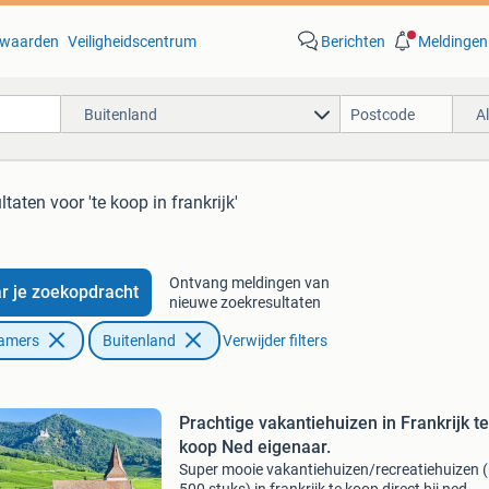
waarden
Veiligheidscentrum
Berichten
Meldingen
Buitenland
A
ltaten
voor 'te koop in frankrijk'
Ontvang meldingen van
r je zoekopdracht
nieuwe zoekresultaten
Kamers
Buitenland
Verwijder filters
Prachtige vakantiehuizen in Frankrijk te
koop Ned eigenaar.
Super mooie vakantiehuizen/recreatiehuizen 