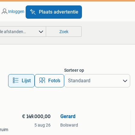
Inloggen
Plaats advertentie
lle afstanden…
Zoek
Sorteer op
Lijst
Foto’s
€ 149.000,00
Gerard
5 aug 26
Bolsward
(ruim