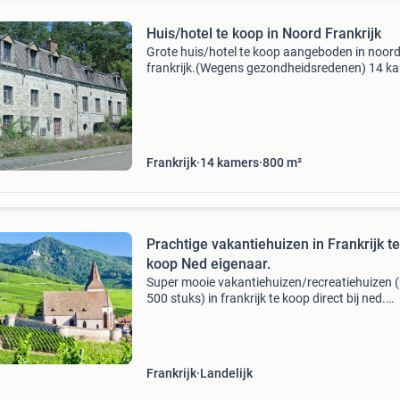
Huis/hotel te koop in Noord Frankrijk
Grote huis/hotel te koop aangeboden in noor
frankrijk.(Wegens gezondheidsredenen) 14 k
+ woning voor de eigenaar/ beheerder.
Woonoppervlak 800 m2, grond 2200m2. Een
renovatie project is al begon
Frankrijk
14 kamers
800 m²
Prachtige vakantiehuizen in Frankrijk te
koop Ned eigenaar.
Super mooie vakantiehuizen/recreatiehuizen 
500 stuks) in frankrijk te koop direct bij ned.
Eigenaar of ned. Sprekende makelaar. Wij ver
al ruim 20 jaar vakantiehuizen via ons portal e
wete
Frankrijk
Landelijk