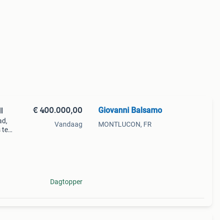
€ 400.000,00
Giovanni Balsamo
l
ad,
Vandaag
MONTLUCON, FR
 te
zic
Dagtopper