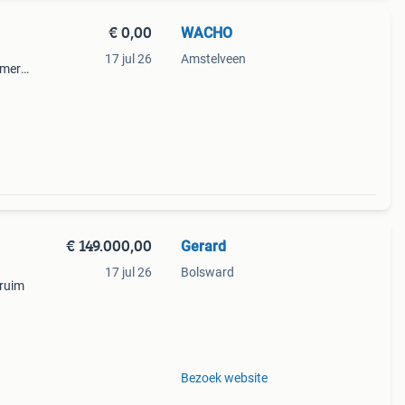
€ 0,00
WACHO
d
17 jul 26
Amstelveen
amers
€ 149.000,00
Gerard
17 jul 26
Bolsward
(ruim
huren
n
Bezoek website