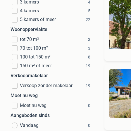
3 kamers
4
4 kamers
5
5 kamers of meer
22
Woonoppervlakte
tot 70 m²
3
70 tot 100 m²
3
100 tot 150 m²
8
150 m² of meer
19
Verkoopmakelaar
Verkoop zonder makelaar
19
Moet nu weg
Moet nu weg
0
Aangeboden sinds
Vandaag
0