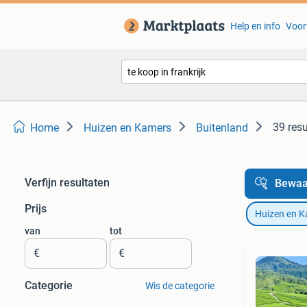
Help en info
Voor
39 resu
Home
Huizen en Kamers
Buitenland
Verfijn resultaten
Bewaa
Prijs
Huizen en 
van
tot
€
€
Categorie
Wis de categorie