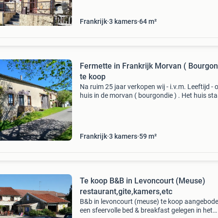
Frankrijk
3 kamers
64 m²
Fermette in Frankrijk Morvan ( Bourgon
te koop
Na ruim 25 jaar verkopen wij - i.v.m. Leeftijd - 
huis in de morvan ( bourgondie ) . Het huis sta
een gehucht. Als vakantiehuis kan het direct
bewoond worden. Dat hebben wij de afgelope
ja
Frankrijk
3 kamers
59 m²
Te koop B&B in Levoncourt (Meuse)
restaurant,gite,kamers,etc
B&b in levoncourt (meuse) te koop aangebod
een sfeervolle bed & breakfast gelegen in het