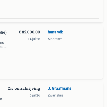
€ 85.000,00
hans vdb
die)
14 jul 26
Maarssen
ons
at in
n 25
Zie omschrijving
J. Graafmans
6 jul 26
Zwartsluis
en