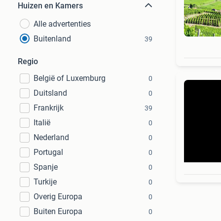
Huizen en Kamers
Alle advertenties
Buitenland
39
Regio
België of Luxemburg
0
Duitsland
0
Frankrijk
39
Italië
0
Nederland
0
Portugal
0
Spanje
0
Turkije
0
Overig Europa
0
Buiten Europa
0