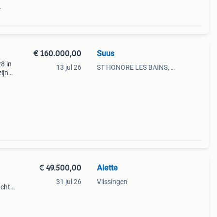
r
€ 160.000,00
Suus
8 in
13 jul 26
ST HONORE LES BAINS, FR
ijn
en
€ 49.500,00
Alette
31 jul 26
Vlissingen
ucht
aar
vels