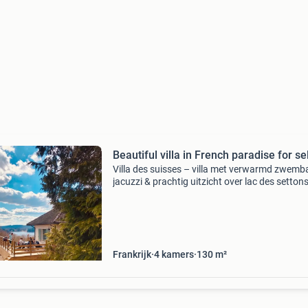
Beautiful villa in French paradise for sel
Villa des suisses – villa met verwarmd zwemb
jacuzzi & prachtig uitzicht over lac des settons
koop – bourgondië, frankrijk ontdek villa des
suisses, een prachtige villa van 130 m² met uit
Frankrijk
4 kamers
130 m²