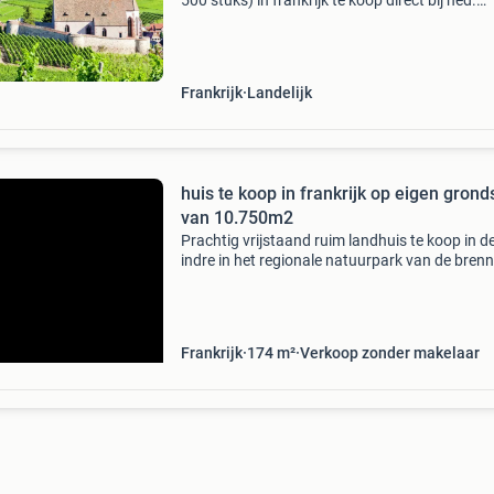
500 stuks) in frankrijk te koop direct bij ned.
Eigenaar of ned. Sprekende makelaar. Wij ver
al ruim 20 jaar vakantiehuizen via ons portal e
wete
Frankrijk
Landelijk
huis te koop in frankrijk op eigen grond
van 10.750m2
Prachtig vrijstaand ruim landhuis te koop in d
indre in het regionale natuurpark van de brenn
Landelijk maar niet afgelegen gelegen. Het vl
grondstuk van 10.750M2 (met mogelijkheid to
aankoop
Frankrijk
174 m²
Verkoop zonder makelaar