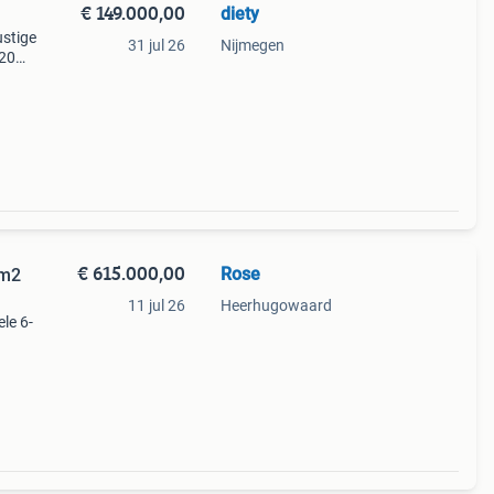
€ 149.000,00
diety
ustige
31 jul 26
Nijmegen
120
rs.
ra
€ 615.000,00
Rose
 m2
11 jul 26
Heerhugowaard
le 6-
d in