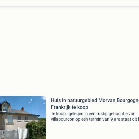
Huis in natuurgebied Morvan Bourgogn
Frankrijk te koop
Te koop , gelegen in een rustig gehuchtje van
villapourcon op een terrein van 9 are staat dit 
een grote garage en 2 kleinere garages . De w
is gedeeltelijk gerenoveerd , instapklaar met éé