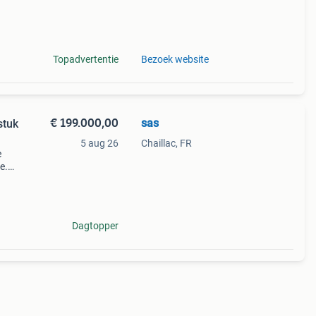
huren
n
Topadvertentie
Bezoek website
€ 199.000,00
sas
stuk
5 aug 26
Chaillac, FR
e
e.
akke
t
Dagtopper