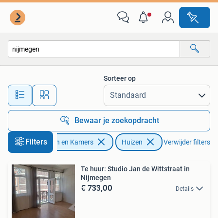
Huizen te huur
Sorteer op
Alle afstanden…
Bewaar je zoekopdracht
Filters
Huizen en Kamers
Huizen
Verwijder filters
Te huur: Studio Jan de Wittstraat in
Nijmegen
€ 733,00
Details