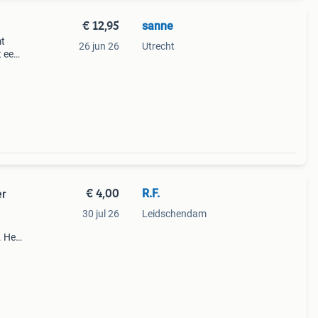
€ 12,95
sanne
mt
26 jun 26
Utrecht
t een
en
k e
€ 4,00
R.F.
er
30 jul 26
Leidschendam
. Het
uis en