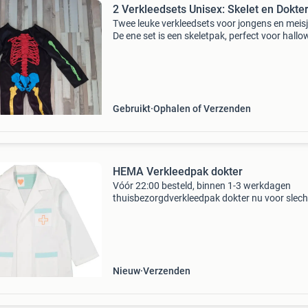
2 Verkleedsets Unisex: Skelet en Dokte
Twee leuke verkleedsets voor jongens en meisj
De ene set is een skeletpak, perfect voor hall
of een themafeest. De andere set is een dokte
met stethoscoop en mondkapje, ideaal voor ro
Gebruikt
Ophalen of Verzenden
HEMA Verkleedpak dokter
Vóór 22:00 besteld, binnen 1-3 werkdagen
thuisbezorgdverkleedpak dokter nu voor slech
16.29,-. Een dokter verkleedpak voor kinderen
verkleedpak bestaat uit een witte doktersjas 
mintgroene d
Nieuw
Verzenden