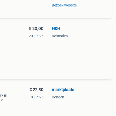
Bezoek website
€ 20,00
H&H
20 jun 26
Rosmalen
 en
 104 -
€ 22,50
marktplaats
rk is
8 jun 26
Dongen
ie
oog
ker en