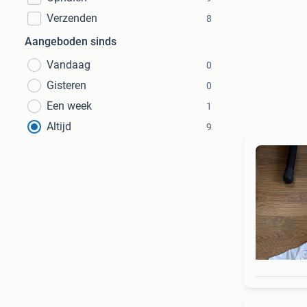
Verzenden
8
Aangeboden sinds
Vandaag
0
Gisteren
0
Een week
1
Altijd
9