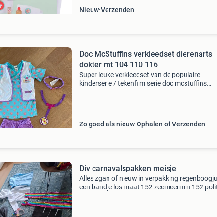
Nieuw
Verzenden
Doc McStuffins verkleedset dierenarts
dokter mt 104 110 116
Super leuke verkleedset van de populaire
kinderserie / tekenfilm serie doc mcstuffins
verkleedset bestaat uit: shirt, broek, haarband
stethoscoop maat 5 tot 6 jaar, ongeveer maat
110 - 116 1
Zo goed als nieuw
Ophalen of Verzenden
Div carnavalspakken meisje
Alles zgan of nieuw in verpakking regenboogju
een bandje los maat 152 zeemeermin 152 polit
jurk 152 zwart glitterrokje geen maat regenb
legging geen maat ook iets van maat 152 bak
zust