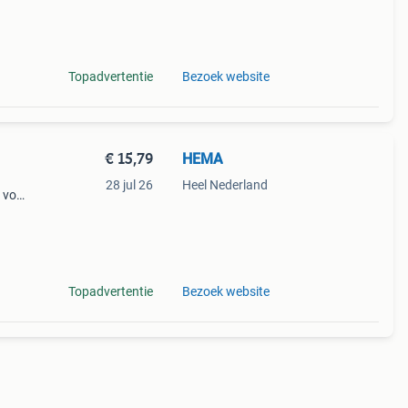
met
Topadvertentie
Bezoek website
€ 15,79
HEMA
28 jul 26
Heel Nederland
 voor
ft een
ten
Topadvertentie
Bezoek website