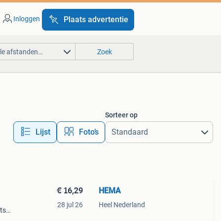
Inloggen
Plaats advertentie
lle afstanden…
Zoek
Sorteer op
Lijst
Foto’s
€ 16,29
HEMA
28 jul 26
Heel Nederland
ts
. Het