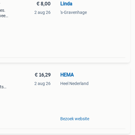
€ 8,00
Linda
r
es.
2 aug 26
's-Gravenhage
oween
rsjas
llen
€ 16,29
HEMA
2 aug 26
Heel Nederland
ts
. Het
met
Bezoek website