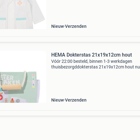
verkleedpak bestaat uit een witte doktersjas 
mintgroene d
Nieuw
Verzenden
HEMA Dokterstas 21x19x12cm hout
Vóór 22:00 besteld, binnen 1-3 werkdagen
thuisbezorgddokterstas 21x19x12cm hout nu
slechts 15.79,-. Deze dokterstas van hout hee
wit tasje met een rood kruis en een stevig hou
handvat. J
Nieuw
Verzenden