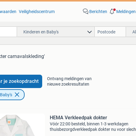
waarden
Veiligheidscentrum
Berichten
Meldingen
Kinderen en Baby's
A
kter carnavalskleding'
Ontvang meldingen van
r je zoekopdracht
nieuwe zoekresultaten
 Baby's
HEMA Verkleedpak dokter
Vóór 22:00 besteld, binnen 1-3 werkdagen
thuisbezorgdverkleedpak dokter nu voor slech
16.29,-. Een dokter verkleedpak voor kinderen