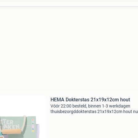
HEMA Dokterstas 21x19x12cm hout
Vóór 22:00 besteld, binnen 1-3 werkdagen
thuisbezorgddokterstas 21x19x12cm hout nu
slechts 15.79,-. Deze dokterstas van hout hee
wit tasje met een rood kruis en een stevig hou
handvat. J