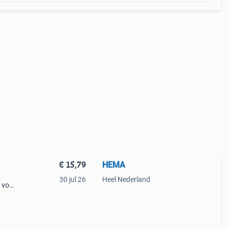
€ 15,79
HEMA
30 jul 26
Heel Nederland
 voor
ft een
ten