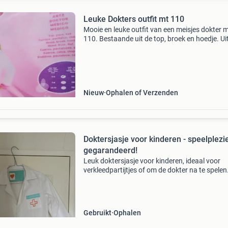
Leuke Dokters outfit mt 110
Mooie en leuke outfit van een meisjes dokter 
110. Bestaande uit de top, broek en hoedje. Ui
rook en diervrij huis. Ophalen of laten verzend
vaste prijs!! 12,95 + Verzendkosten kijk aub oo
Nieuw
Ophalen of Verzenden
Doktersjasje voor kinderen - speelplezi
gegarandeerd!
Leuk doktersjasje voor kinderen, ideaal voor
verkleedpartijtjes of om de dokter na te spelen
jasje is wit met leuke details zoals een rood kr
een hartje. Perfect voor urenlang speelplezier.
Gebruikt
Ophalen