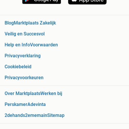
Blog
Marktplaats Zakelijk
Veilig en Succesvol
Help en Info
Voorwaarden
Privacyverklaring
Cookiebeleid
Privacyvoorkeuren
Over Marktplaats
Werken bij
Perskamer
Adevinta
2dehands
2ememain
Sitemap