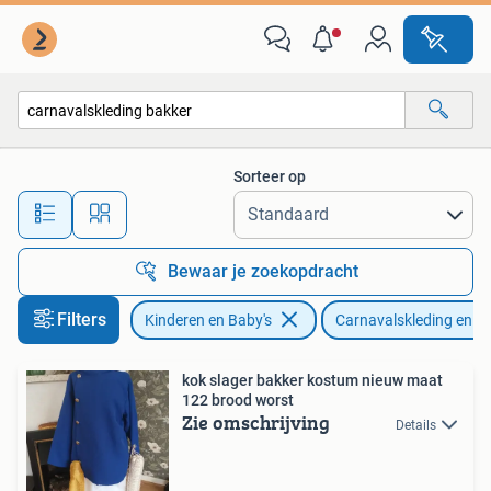
Carnavalskleding en Verkleedspullen
Sorteer op
Alle afstanden…
Bewaar je zoekopdracht
Filters
Kinderen en Baby's
Carnavalskleding en Ve
kok slager bakker kostum nieuw maat
122 brood worst
Zie omschrijving
Details