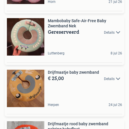
Horn
21 jul 26
Mambobaby Safe-Air-Free Baby
Zwemband Nek
Gereserveerd
Details
Luttenberg
8 jul 26
Drijfmaatje baby zwemband
€ 25,00
Details
Herpen
24 jul 26
Drijfmaatje rood baby zwemband
nekring babyfloat