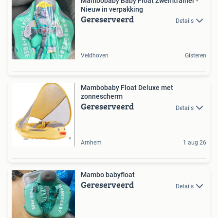
Mambobaby Baby Float Zwemtrainer -
Nieuw in verpakking
Gereserveerd
Details
Veldhoven
Gisteren
Mambobaby Float Deluxe met
zonnescherm
Gereserveerd
Details
Arnhem
1 aug 26
Mambo babyfloat
Gereserveerd
Details