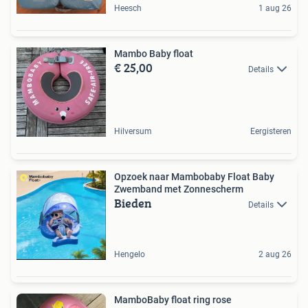
Heesch
1 aug 26
Mambo Baby float
€ 25,00
Details
Hilversum
Eergisteren
Opzoek naar Mambobaby Float Baby
Zwemband met Zonnescherm
Bieden
Details
Hengelo
2 aug 26
MamboBaby float ring rose