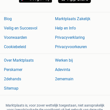
Blog
Marktplaats Zakelijk
Veilig en Succesvol
Help en Info
Voorwaarden
Privacyverklaring
Cookiebeleid
Privacyvoorkeuren
Over Marktplaats
Werken bij
Perskamer
Adevinta
2dehands
2ememain
Sitemap
Marktplaats is, voor zover wettelijk toegestaan, niet aansprakelijk
voor (gevolg)schade die voortkomt uit het gebruik van deze site,