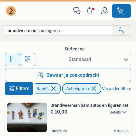
Speelgoed | Actiefiguren
Sorteer op
Alle afstanden…
Bewaar je zoekopdracht
Filters
Kinderen en Baby's
Actiefiguren
Verwijder filters
Brandweerman Sam auto's en figuren set
€ 10,00
Details
Hilversum
6 aug 26