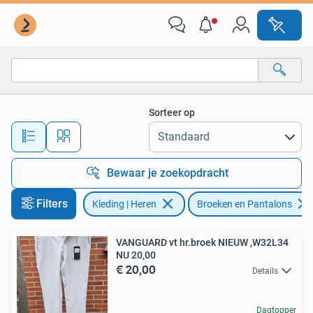
Broeken en Pantalons
Sorteer op
Alle afstanden…
Bewaar je zoekopdracht
Filters
Kleding | Heren
Broeken en Pantalons
VANGUARD vt hr.broek NIEUW ,W32L34
NU 20,00
€ 20,00
Details
Dagtopper