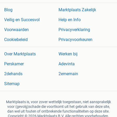
Blog
Marktplaats Zakelijk
Veilig en Succesvol
Help en Info
Voorwaarden
Privacyverklaring
Cookiebeleid
Privacyvoorkeuren
Over Marktplaats
Werken bij
Perskamer
Adevinta
2dehands
2ememain
Sitemap
Marktplaats is, voor zover wettelijk toegestaan, niet aansprakelijk
voor (gevolg)schade die voortkomt uit het gebruik van deze site,
dan wel uit fouten of ontbrekende functionaliteiten op deze site.
Copyright © 2026 Marktplaats B.V. Alle rechten voorbehouden.