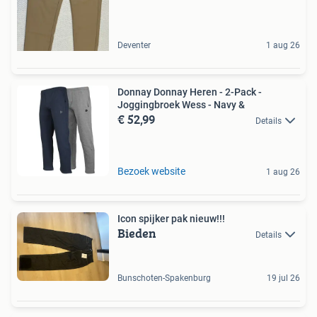
Deventer
1 aug 26
Donnay Donnay Heren - 2-Pack -
Joggingbroek Wess - Navy &
€ 52,99
Details
Bezoek website
1 aug 26
Icon spijker pak nieuw!!!
Bieden
Details
Bunschoten-Spakenburg
19 jul 26