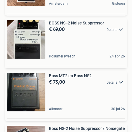
Amsterdam
Gisteren
BOSS NS -2 Noise Suppressor
€ 69,00
Details
Kollumersweach
24 apr 26
Boss MT2 en Boss NS2
€ 75,00
Details
Alkmaar
30 jul 26
Boss NS-2 Noise Suppressor / Noisegate