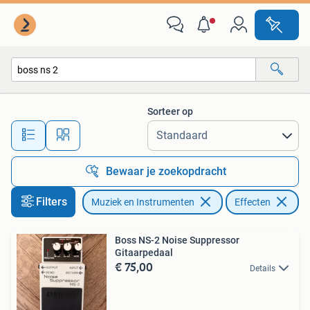
Effecten
Sorteer op
Alle afstanden…
Bewaar je zoekopdracht
Filters
Muziek en Instrumenten
Effecten
Ve
Boss NS-2 Noise Suppressor
Gitaarpedaal
€ 75,00
Details