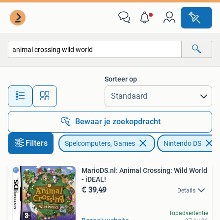
Games | Nintendo DS
Sorteer op
Alle afstanden…
Bewaar je zoekopdracht
Filters
Spelcomputers, Games
Nintendo DS
MarioDS.nl: Animal Crossing: Wild World
- iDEAL!
€ 39,49
Details
Topadvertentie