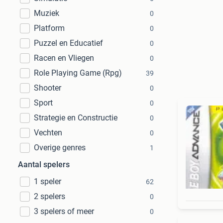
Muziek
0
Platform
0
Puzzel en Educatief
0
Racen en Vliegen
0
Role Playing Game (Rpg)
39
Shooter
0
Sport
0
Strategie en Constructie
0
Vechten
0
Overige genres
1
Aantal spelers
1 speler
62
2 spelers
0
3 spelers of meer
0