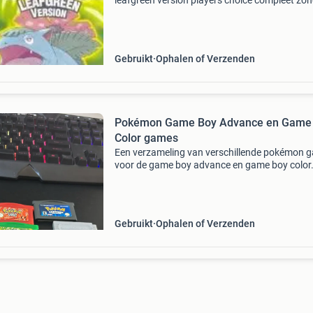
leafgreen version players choice compleet zo
handleiding - origineel gameboy advance spel 
alleen game pack - 6 maanden garantie bestel
op mario
Gebruikt
Ophalen of Verzenden
Pokémon Game Boy Advance en Game
Color games
Een verzameling van verschillende pokémon 
voor de game boy advance en game boy color
Inbegrepen zijn pokémon emerald, firered,
leafgreen, sapphire, silver en crystal version. A
games zijn or
Gebruikt
Ophalen of Verzenden