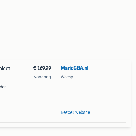
€ 169,99
MarioGBA.nl
pleet
Vandaag
Weesp
nder
-
 ook
Bezoek website