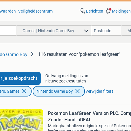
waarden
Veiligheidscentrum
Berichten
Meldingen
Games | Nintendo Game Boy
A
116 resultaten
voor 'pokemon leafgreen'
ndo Game Boy
Ontvang meldingen van
r je zoekopdracht
nieuwe zoekresultaten
ers, Games
Nintendo Game Boy
Verwijder filters
Pokemon LeafGreen Version Pl.C. Com
Zonder Handl. iDEAL
Mariogba.nl: alleen originele spellen! Pokemon