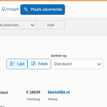
Inloggen
Plaats advertentie
lle afstanden…
Zoek
Sorteer op
Lijst
Foto’s
€ 169,99
MarioGBA.nl
pleet
Vandaag
Weesp