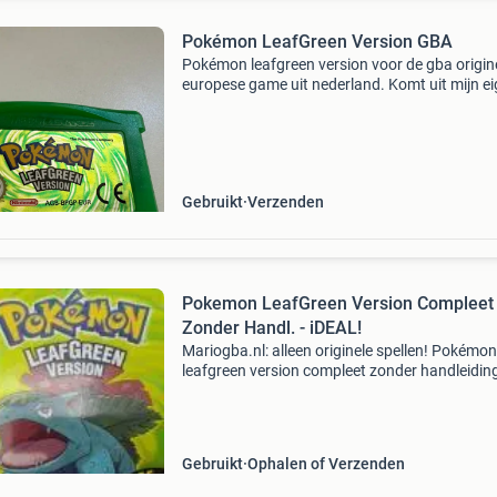
Pokémon LeafGreen Version GBA
Pokémon leafgreen version voor de gba origin
europese game uit nederland. Komt uit mijn e
jeugd.
Gebruikt
Verzenden
Pokemon LeafGreen Version Compleet
Zonder Handl. - iDEAL!
Mariogba.nl: alleen originele spellen! Pokémon
leafgreen version compleet zonder handleiding
origineel gameboy advance spel - alleen game
- 6 maanden garantie bestel ook op mariogba.n
ideal
Gebruikt
Ophalen of Verzenden