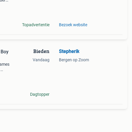
nder
-
 ook
Topadvertentie
Bezoek website
Bieden
Stepherik
 Boy
Vandaag
Bergen op Zoom
games
.
lle
Dagtopper