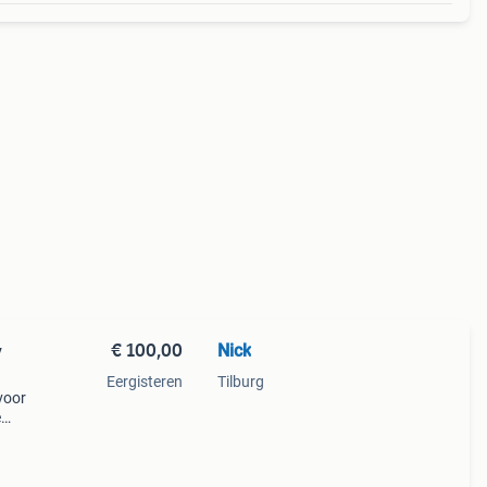
€ 100,00
Nick
y
Eergisteren
Tilburg
voor
e
e