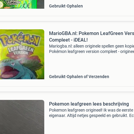
Gebruikt
Ophalen
MarioGBA.nl: Pokemon LeafGreen Vers
Compleet - iDEAL!
Mariogba.nl: alleen originele spellen geen kopi
Pokémon leafgreen version compleet - originee
gameboy advance spel - game pack met
handleiding en doosje - 6 maanden garantie be
ook op mariogb
Gebruikt
Ophalen of Verzenden
Pokemon leafgreen lees beschrijving
Pokemon leafgreen origineel! Ik was de eerste
eigenaar. Altijd netjes gespeeld en gebruikt. E
ik heb al jaren geen gameboy dus geen idee of
batterij goed is. Ik kan dit ook niet checken du
mogel