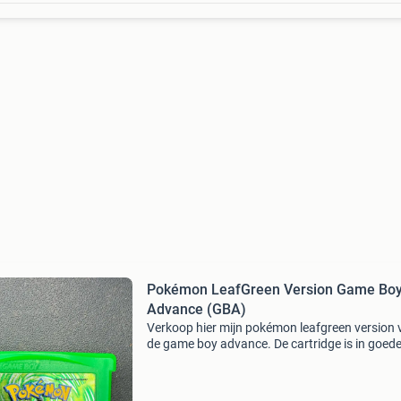
Pokémon LeafGreen Version Game Bo
Advance (GBA)
Verkoop hier mijn pokémon leafgreen version 
de game boy advance. De cartridge is in goed
staat en werkt perfect. Een klassieker voor elk
pokémon-fan!