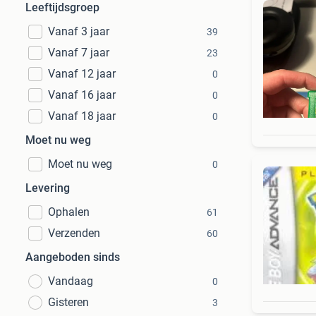
Leeftijdsgroep
Vanaf 3 jaar
39
Vanaf 7 jaar
23
Vanaf 12 jaar
0
Vanaf 16 jaar
0
Vanaf 18 jaar
0
Moet nu weg
Moet nu weg
0
Levering
Ophalen
61
Verzenden
60
Aangeboden sinds
Vandaag
0
Gisteren
3