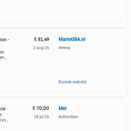
€ 81,49
MarioGBA.nl
ion -
2 aug 26
Weesp
een
een
p
e
Bezoek website
€ 70,00
Mel
nce
e
28 jul 26
Rotterdam
l voor