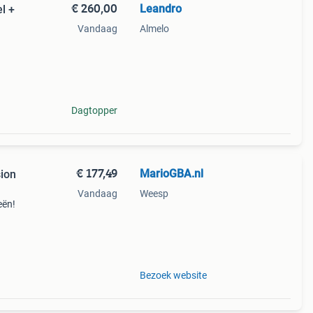
€ 260,00
Leandro
l +
Vandaag
Almelo
 doos
ele
Dagtopper
€ 177,49
MarioGBA.nl
ion
Vandaag
Weesp
eën!
game
Bezoek website