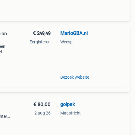
€ 249,49
MarioGBA.nl
ion
Eergisteren
Weesp
eën!
l
stel
Bezoek website
€ 80,00
golpek
2 aug 26
Maastricht
chter
s