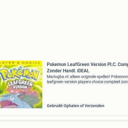
Pokemon LeafGreen Version Pl.C. Com
Zonder Handl. iDEAL
Mariogba.nl: alleen originele spellen! Pokemon
leafgreen version players choice compleet zo
handleiding - origineel gameboy advance spel 
alleen game pack - 6 maanden garantie bestel
op mario
Gebruikt
Ophalen of Verzenden