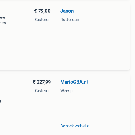
€ 75,00
Jason
ele
Gisteren
Rotterdam
igen
€ 227,99
MarioGBA.nl
Gisteren
Weesp
 -
 pack
l: -
Bezoek website