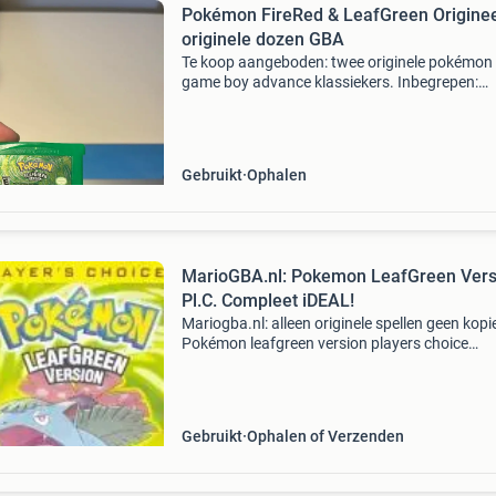
Pokémon FireRed & LeafGreen Originee
originele dozen GBA
Te koop aangeboden: twee originele pokémon
game boy advance klassiekers. Inbegrepen:
pokémon firered version (origineel) + originele
pokémon leafgreen version (origineel) + origin
doos belangr
Gebruikt
Ophalen
MarioGBA.nl: Pokemon LeafGreen Vers
Pl.C. Compleet iDEAL!
Mariogba.nl: alleen originele spellen geen kopi
Pokémon leafgreen version players choice
compleet - origineel gameboy advance spel - 
pack met handleiding en doosje - 6 maanden
garantie bestel
Gebruikt
Ophalen of Verzenden