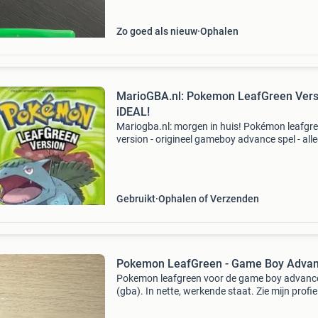
Zo goed als nieuw
Ophalen
MarioGBA.nl: Pokemon LeafGreen Vers
iDEAL!
Mariogba.nl: morgen in huis! Pokémon leafgr
version - origineel gameboy advance spel - all
game pack - 6 maanden garantie bestel ook o
mariogba.nl: - ideal = morgen in huis! - Direct t
bestell
Gebruikt
Ophalen of Verzenden
Pokemon LeafGreen - Game Boy Adva
Pokemon leafgreen voor de game boy advanc
(gba). In nette, werkende staat. Zie mijn profie
meer games, consoles, special editions and
collectibles!