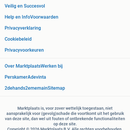
Veilig en Succesvol
Help en Info
Voorwaarden
Privacyverklaring
Cookiebeleid
Privacyvoorkeuren
Over Marktplaats
Werken bij
Perskamer
Adevinta
2dehands
2ememain
Sitemap
Marktplaats is, voor zover wettelijk toegestaan, niet
aansprakelijk voor (gevolg)schade die voortkomt uit het gebruik
van deze site, dan wel uit fouten of ontbrekende functionaliteiten
op deze site.
Copyright © 2026 Marktplaats B.V. Alle rechten voorbehouden.