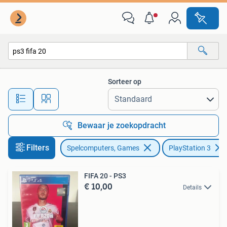
Games | Sony PlayStation 3
Sorteer op
Alle afstanden…
Bewaar je zoekopdracht
Filters
Spelcomputers, Games
PlayStation 3
FIFA 20 - PS3
€ 10,00
Details