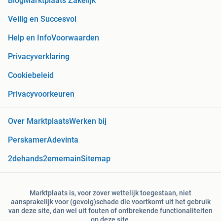
Blog
Marktplaats Zakelijk
Veilig en Succesvol
Help en Info
Voorwaarden
Privacyverklaring
Cookiebeleid
Privacyvoorkeuren
Over Marktplaats
Werken bij
Perskamer
Adevinta
2dehands
2ememain
Sitemap
Marktplaats is, voor zover wettelijk toegestaan, niet
aansprakelijk voor (gevolg)schade die voortkomt uit het gebruik
van deze site, dan wel uit fouten of ontbrekende functionaliteiten
op deze site.