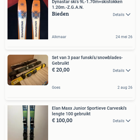
Dynastar ski’s 9L-1.70m+skistokken
1.20m.-Z.G.A.N.
Bieden
Details
Alkmaar
24 mei 26
Set van 3 paar funski’s/snowblades-
Gebruikt
€ 20,00
Details
Goes
2 aug 26
Elan Maxx Junior Sportieve Carveski's
lengte 100 gebruikt
€ 100,00
Details