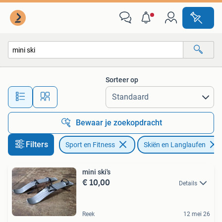
Skiën en Langlaufen
Sorteer op
Alle afstanden…
Bewaar je zoekopdracht
Filters
Sport en Fitness
Skiën en Langlaufen
mini ski's
€ 10,00
Details
Reek
12 mei 26