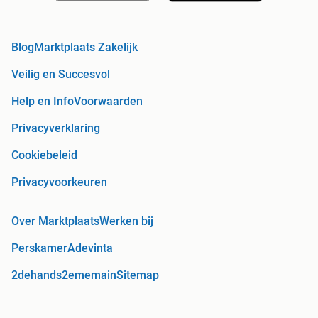
Blog
Marktplaats Zakelijk
Veilig en Succesvol
Help en Info
Voorwaarden
Privacyverklaring
Cookiebeleid
Privacyvoorkeuren
Over Marktplaats
Werken bij
Perskamer
Adevinta
2dehands
2ememain
Sitemap