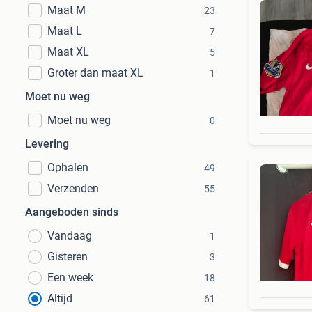
Maat M
23
Maat L
7
Maat XL
5
Groter dan maat XL
1
Moet nu weg
Moet nu weg
0
Levering
Ophalen
49
Verzenden
55
Aangeboden sinds
Vandaag
1
Gisteren
3
Een week
18
Altijd
61