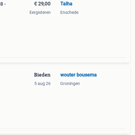
€ 29,00
Talha
8 -
Eergisteren
Enschede
naldo
2008
Bieden
wouter bousema
5 aug 26
Groningen