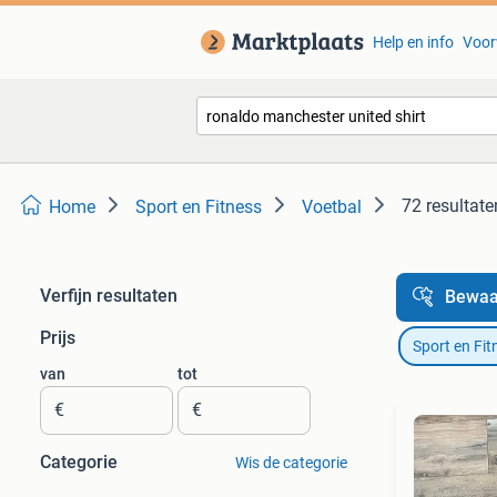
Help en info
Voor
72 resultate
Home
Sport en Fitness
Voetbal
Verfijn resultaten
Bewaa
Prijs
Sport en Fit
van
tot
€
€
Categorie
Wis de categorie