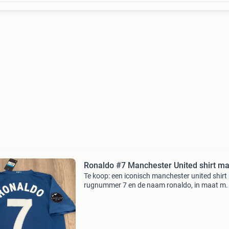
Ronaldo #7 Manchester United shirt m
Te koop: een iconisch manchester united shirt
rugnummer 7 en de naam ronaldo, in maat m. 
shirt is een must-have voor elke fan van cristi
ronaldo en manchester united. Het shirt is in u