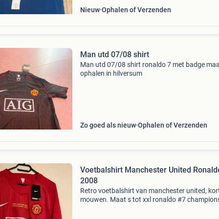
Nieuw
Ophalen of Verzenden
Man utd 07/08 shirt
Man utd 07/08 shirt ronaldo 7 met badge maa
ophalen in hilversum
Zo goed als nieuw
Ophalen of Verzenden
Voetbalshirt Manchester United Ronald
2008
Retro voetbalshirt van manchester united, kor
mouwen. Maat s tot xxl ronaldo #7 champion
league finale editie nieuw met kaartje 12 dage
levertijd