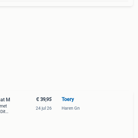
€ 39,95
Toery
aat M
 met
24 jul 26
Haren Gn
Dit
ano
itste