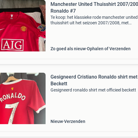
Manchester United Thuisshirt 2007/200
Ronaldo #7
Te koop: het klassieke rode manchester united
thuisshirt uit het seizoen 2007/2008, met
bedrukking van ronaldo #7. Details: ​speler: ro
(#7) ​club: manchester united ​seizoen: 2007/
(thuisshi
Zo goed als nieuw
Ophalen of Verzenden
Gesigneerd Cristiano Ronaldo shirt met
Beckett
Gesigneerd ronaldo shirt met officieel beckett
Nieuw
Verzenden