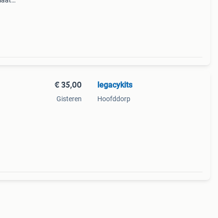
aat l.
€ 35,00
legacykits
Gisteren
Hoofddorp