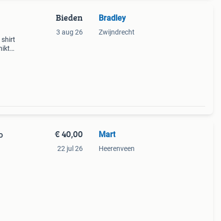
Bieden
Bradley
3 aug 26
Zwijndrecht
 shirt
hikt
f
€ 40,00
Mart
o
22 jul 26
Heerenveen
tje