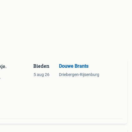
Bieden
Douwe Brants
je.
5 aug 26
Driebergen-Rijsenburg
r
ijn