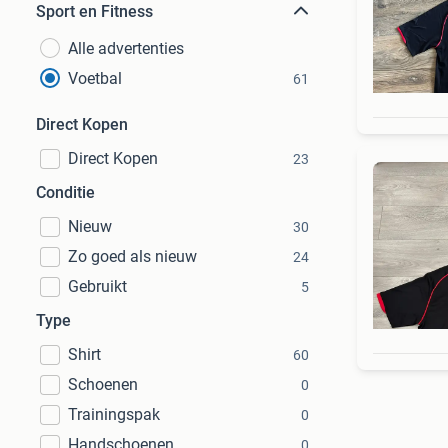
Sport en Fitness
Alle advertenties
Voetbal
61
Direct Kopen
Direct Kopen
23
Conditie
Nieuw
30
Zo goed als nieuw
24
Gebruikt
5
Type
Shirt
60
Schoenen
0
Trainingspak
0
Handschoenen
0