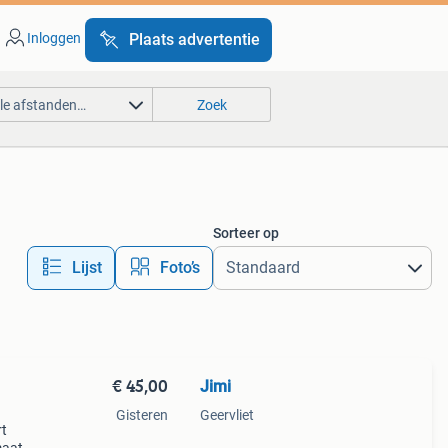
Inloggen
Plaats advertentie
lle afstanden…
Zoek
Sorteer op
Lijst
Foto’s
€ 45,00
Jimi
Gisteren
Geervliet
rt