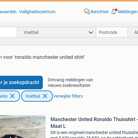
waarden
Veiligheidscentrum
Berichten
Meldingen
Voetbal
A
n
voor 'ronaldo manchester united shirt'
Ontvang meldingen van
r je zoekopdracht
nieuwe zoekresultaten
ness
Voetbal
Verwijder filters
Manchester United Ronaldo Thuisshirt -
Maat L
Dit is een origineel manchester united thuisshi