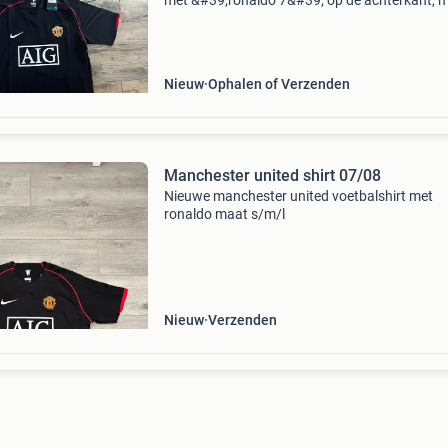
met &#39;ronaldo 7&#39; op de achterkant, m
Het shirt is nog niet gedragen en heeft nog de
originele labels. Perfect voor elke fan of ve
Nieuw
Ophalen of Verzenden
Manchester united shirt 07/08
Nieuwe manchester united voetbalshirt met
ronaldo maat s/m/l
Nieuw
Verzenden