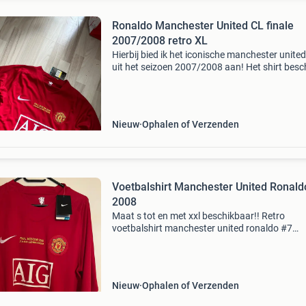
Ronaldo Manchester United CL finale
2007/2008 retro XL
Hierbij bied ik het iconische manchester united
uit het seizoen 2007/2008 aan! Het shirt besc
over alles champions leagues badges, inclusie
finale tekst op de borst dit shirt is beschikbaar
Nieuw
Ophalen of Verzenden
Voetbalshirt Manchester United Ronald
2008
Maat s tot en met xxl beschikbaar!! Retro
voetbalshirt manchester united ronaldo #7
champions league finale editie nieuw met kaar
levertijd +-12 dagen
Nieuw
Ophalen of Verzenden