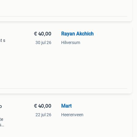
€ 40,00
Rayan Akchich
t s
30 jul 26
Hilversum
€ 40,00
Mart
o
22 jul 26
Heerenveen
te
s
n