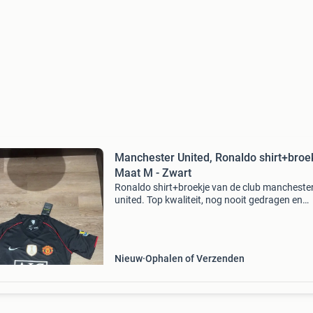
Manchester United, Ronaldo shirt+broek
Maat M - Zwart
Ronaldo shirt+broekje van de club mancheste
united. Top kwaliteit, nog nooit gedragen en
helemaal nieuw✅ maat m. Goed materiaal en f
voor het sporten.👍
Nieuw
Ophalen of Verzenden