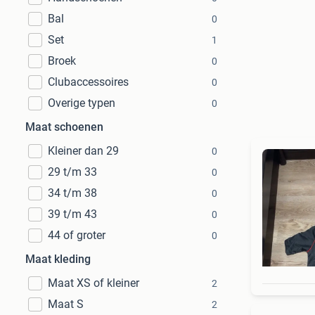
Bal
0
Set
1
Broek
0
Clubaccessoires
0
Overige typen
0
Maat schoenen
Kleiner dan 29
0
29 t/m 33
0
34 t/m 38
0
39 t/m 43
0
44 of groter
0
Maat kleding
Maat XS of kleiner
2
Maat S
2