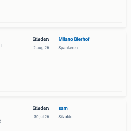
Bieden
Milano Bierhof
l
2 aug 26
Spankeren
Bieden
sam
30 jul 26
Silvolde
d.