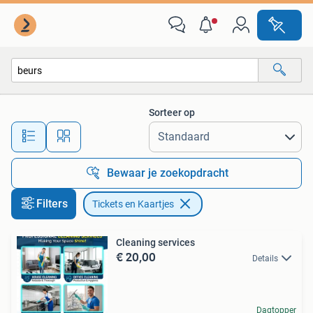
Tickets en Kaartjes
Sorteer op
Alle afstanden…
Bewaar je zoekopdracht
Filters
Tickets en Kaartjes
Cleaning services
€ 20,00
Details
Dagtopper