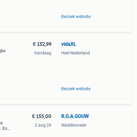
Bezoek website
€ 152,99
vidaXL
ijke
Vandaag
Heel Nederland
t van
 Het
Bezoek website
€ 155,00
R.G.A.GOUW
es
2 aug 26
Waddinxveen
. En
et .