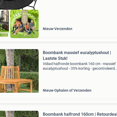
Nieuw
Verzenden
Boombank massief eucalyptushout |
Laatste Stuk!
Vidaxl halfronde boombank 160 cm - massief
eucalyptushout - 35% korting - gecontroleerd
retourproduct materiaal: massief eucalyptus
met olieafwerking afmetingen: 160 x 80 x 92 
binnendiameter: 7
Nieuw
Ophalen of Verzenden
Boombank halfrond 160cm | Retourdea