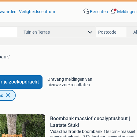
waarden
Veiligheidscentrum
Berichten
Meldingen
Tuin en Terras
A
bank'
Ontvang meldingen van
r je zoekopdracht
nieuwe zoekresultaten
as
Boombank massief eucalyptushout |
Laatste Stuk!
Vidaxl halfronde boombank 160 cm - massief