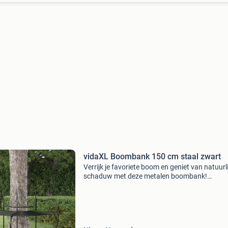
vidaXL Boombank 150 cm staal zwart
Verrijk je favoriete boom en geniet van natuurl
schaduw met deze metalen boombank!
Hoogwaardig materiaal: het bankje is gemaak
staal dat weerbestendig en zeer duurzaam is.
is perfect voor