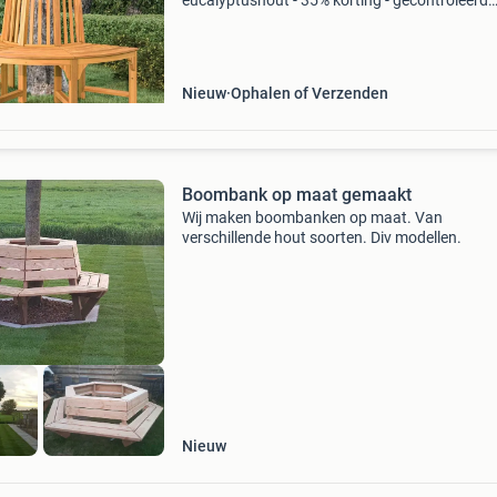
eucalyptushout - 35% korting - gecontroleerd
retourproduct materiaal: massief eucalyptus
met olieafwerking afmetingen: 160 x 80 x 92 
binnendiameter: 7
Nieuw
Ophalen of Verzenden
Boombank op maat gemaakt
Wij maken boombanken op maat. Van
verschillende hout soorten. Div modellen.
Nieuw