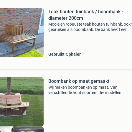
Teak houten tuinbank / boombank -
diameter 200cm
Mooie en robuuste teak houten tuinbank, ook 
gebruiken als boombank. De bank heeft een
diameter van 200cm. Bank heeft altijd onder 
overkapping gestaan maar is aan een zijde iets
geworden.
Gebruikt
Ophalen
Boombank op maat gemaakt
Wij maken boombanken op maat. Van
verschillende hout soorten. Div modellen.