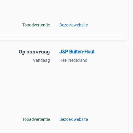
hout
cm
Topadvertentie
Bezoek website
Op aanvraag
J&P Buiten-Hout
Vandaag
Heel Nederland
Topadvertentie
Bezoek website