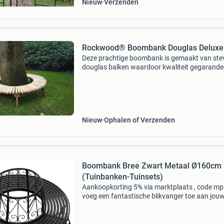
Nieuw
Verzenden
Rockwood® Boombank Douglas Deluxe
Deze prachtige boombank is gemaakt van ste
douglas balken waardoor kwaliteit gegarande
is!door de stevige constructie is het een enor
aanrader voor op het schoolplein. Maar ook al
een boom
Nieuw
Ophalen of Verzenden
Boombank Bree Zwart Metaal Ø160cm
(Tuinbanken-Tuinsets)
Aankoopkorting 5% via marktplaats , code m
voeg een fantastische blikvanger toe aan jouw
of buitenruimte. Deze nostalgische en decorat
360° boombank gemaakt van gepoedercoat s
heeft een