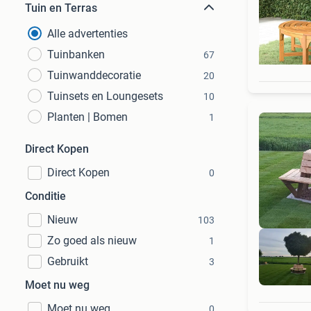
Tuin en Terras
Alle advertenties
Tuinbanken
67
Tuinwanddecoratie
20
Tuinsets en Loungesets
10
Planten | Bomen
1
Direct Kopen
Direct Kopen
0
Conditie
Nieuw
103
Zo goed als nieuw
1
Gebruikt
3
Moet nu weg
Moet nu weg
0