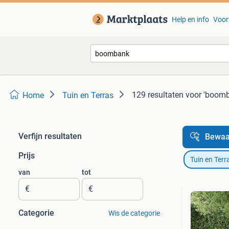
Help en info
Voor
129 resultaten
voor 'boom
Home
Tuin en Terras
Verfijn resultaten
Bewaa
Prijs
Tuin en Terr
van
tot
€
€
Categorie
Wis de categorie