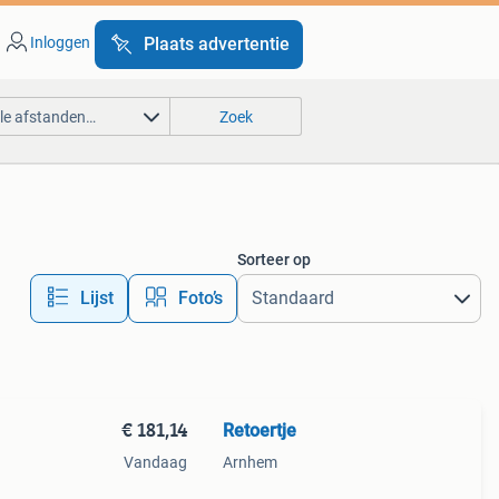
Inloggen
Plaats advertentie
lle afstanden…
Zoek
Sorteer op
Lijst
Foto’s
€ 181,14
Retoertje
Vandaag
Arnhem