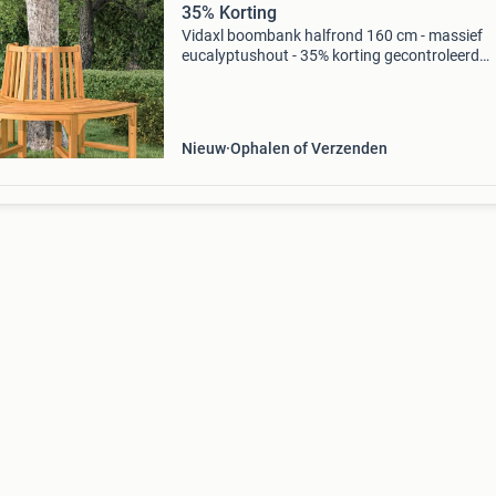
35% Korting
Vidaxl boombank halfrond 160 cm - massief
eucalyptushout - 35% korting gecontroleerd
retourproduct - 100% functioneel. Materiaal:
massief eucalyptushout met olieafwerking
afmetingen: 160 x 80 x 92 cm
Nieuw
Ophalen of Verzenden