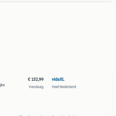
€ 152,99
vidaXL
ijke
Vandaag
Heel Nederland
t van
 Het