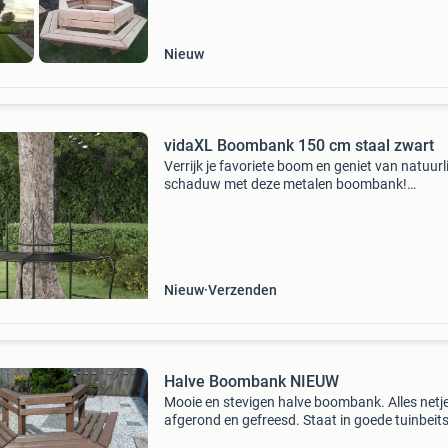
Nieuw
vidaXL Boombank 150 cm staal zwart
Verrijk je favoriete boom en geniet van natuurl
schaduw met deze metalen boombank!
Hoogwaardig materiaal: het bankje is gemaak
staal dat weerbestendig en zeer duurzaam is.
is perfect voor
Nieuw
Verzenden
Halve Boombank NIEUW
Mooie en stevigen halve boombank. Alles netj
afgerond en gefreesd. Staat in goede tuinbeits
is met m 10 slotbouten en gelijmd in elkaar gez