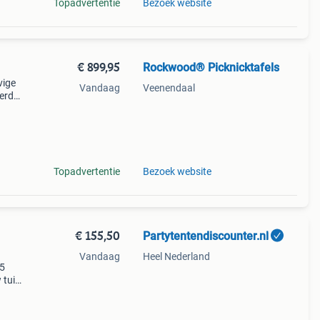
Topadvertentie
Bezoek website
€ 899,95
Rockwood® Picknicktafels
vige
Vandaag
Veenendaal
erd
me
s u
Topadvertentie
Bezoek website
€ 155,50
Partytentendiscounter.nl
Vandaag
Heel Nederland
p5
 tuin
ieve
taal