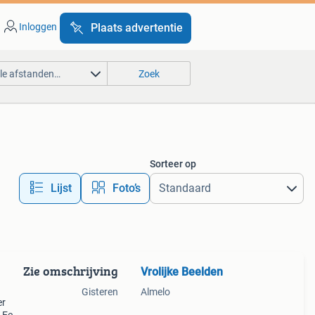
Inloggen
Plaats advertentie
lle afstanden…
Zoek
Sorteer op
Lijst
Foto’s
Zie omschrijving
Vrolijke Beelden
Gisteren
Almelo
er