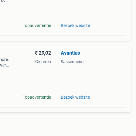
. Een
en je
Topadvertentie
Bezoek website
€ 29,02
Avantius
more.
Gisteren
Sassenheim
twerp.
r uw
===
Topadvertentie
Bezoek website