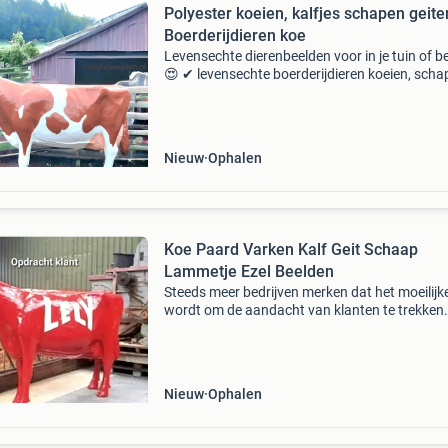
Polyester koeien, kalfjes schapen geite
Boerderijdieren koe
Levensechte dierenbeelden voor in je tuin of be
😍 ✔ levensechte boerderijdieren koeien, scha
varkens en meer voor een gezellige sfeer. ✔ Wi
dieren: gorilla’s, olifanten en andere eyecatch
Nieuw
Ophalen
Koe Paard Varken Kalf Geit Schaap
Lammetje Ezel Beelden
Steeds meer bedrijven merken dat het moeilijk
wordt om de aandacht van klanten te trekken
opvallend reclamebeeld zorgt ervoor dat mens
bedrijf zien, onthouden en sneller naar binnen
stappe
Nieuw
Ophalen