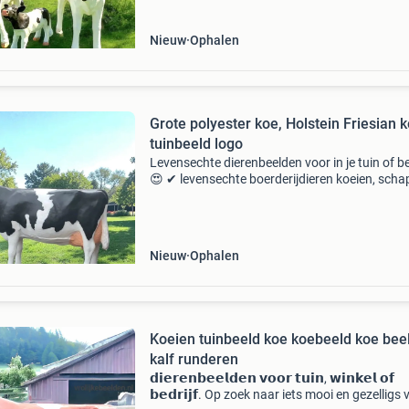
Nieuw
Ophalen
Grote polyester koe, Holstein Friesian 
tuinbeeld logo
Levensechte dierenbeelden voor in je tuin of be
😍 ✔ levensechte boerderijdieren koeien, scha
varkens en meer voor een gezellige sfeer. ✔ Wi
dieren: gorilla’s, olifanten en andere eyecatch
Nieuw
Ophalen
Koeien tuinbeeld koe koebeeld koe bee
kalf runderen
𝗱𝗶𝗲𝗿𝗲𝗻𝗯𝗲𝗲𝗹𝗱𝗲𝗻 𝘃𝗼𝗼𝗿 𝘁𝘂𝗶𝗻, 𝘄𝗶𝗻𝗸𝗲𝗹 𝗼𝗳
𝗯𝗲𝗱𝗿𝗶𝗷𝗳. Op zoek naar iets mooi en gezelligs