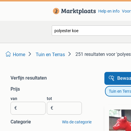
Help en info
Voor
251 resultaten
voor 'polyes
Home
Tuin en Terras
Verfijn resultaten
Bewaa
Prijs
Tuin en Terr
van
tot
€
€
Categorie
Wis de categorie