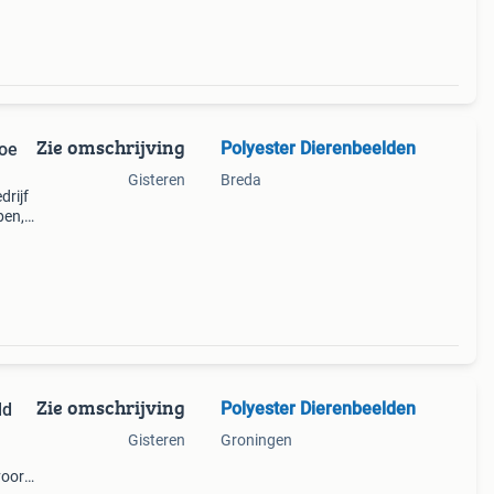
Zie omschrijving
Polyester Dierenbeelden
koe
Gisteren
Breda
drijf
pen,
lde
Zie omschrijving
Polyester Dierenbeelden
ld
Gisteren
Groningen
 voor