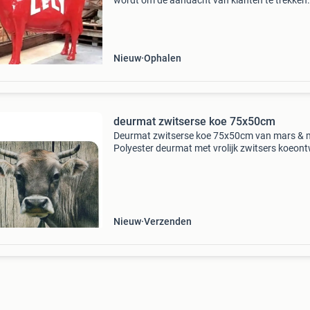
wordt om de aandacht van klanten te trekken
opvallend reclamebeeld zorgt ervoor dat mens
bedrijf zien, onthouden en sneller naar binnen
stappe
Nieuw
Ophalen
deurmat zwitserse koe 75x50cm
Deurmat zwitserse koe 75x50cm van mars & 
Polyester deurmat met vrolijk zwitsers koeon
Wasbaar tot 30°c. Perfecte welkomstmat voo
entree.
===================================
Beki
Nieuw
Verzenden