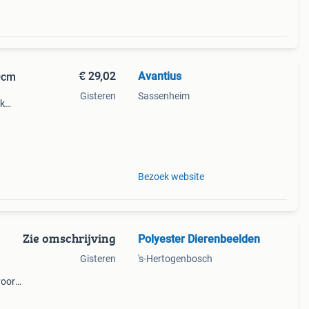
€ 29,02
Avantius
0cm
Gisteren
Sassenheim
uk
innen
===
Bezoek website
Zie omschrijving
Polyester Dierenbeelden
Gisteren
's-Hertogenbosch
 voor
ij