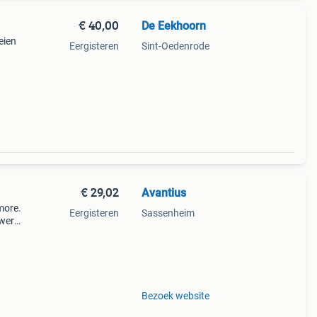
€ 40,00
De Eekhoorn
eien
Eergisteren
Sint-Oedenrode
#39;s
€ 29,02
Avantius
more.
Eergisteren
Sassenheim
twerp.
r uw
===
Bezoek website