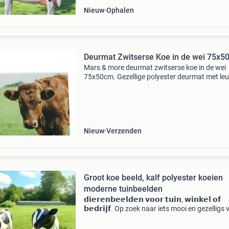
Nieuw
Ophalen
Deurmat Zwitserse Koe in de wei 75x5
Mars & more deurmat zwitserse koe in de wei
75x50cm. Gezellige polyester deurmat met le
koeienprint. Wasbaar tot 30°c. Perfect voor b
en buiten.
===================================
Bekij
Nieuw
Verzenden
Groot koe beeld, kalf polyester koeien
moderne tuinbeelden
𝗱𝗶𝗲𝗿𝗲𝗻𝗯𝗲𝗲𝗹𝗱𝗲𝗻 𝘃𝗼𝗼𝗿 𝘁𝘂𝗶𝗻, 𝘄𝗶𝗻𝗸𝗲𝗹 𝗼𝗳
𝗯𝗲𝗱𝗿𝗶𝗷𝗳. Op zoek naar iets mooi en gezelligs
je tuin, interieur of winkelruimte? 😍 Bestel ze b
vrolijke beelden almelo ✔