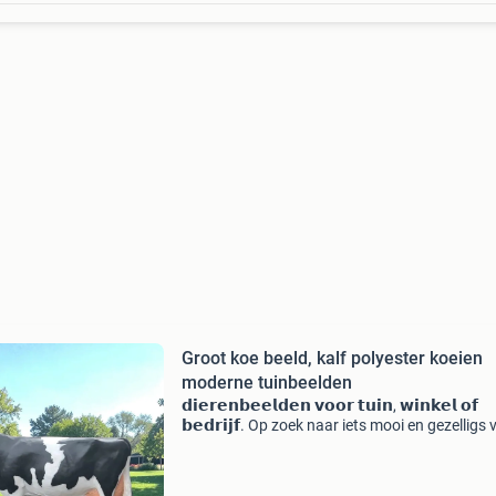
Groot koe beeld, kalf polyester koeien
moderne tuinbeelden
𝗱𝗶𝗲𝗿𝗲𝗻𝗯𝗲𝗲𝗹𝗱𝗲𝗻 𝘃𝗼𝗼𝗿 𝘁𝘂𝗶𝗻, 𝘄𝗶𝗻𝗸𝗲𝗹 𝗼𝗳
𝗯𝗲𝗱𝗿𝗶𝗷𝗳. Op zoek naar iets mooi en gezelligs
je tuin, interieur of winkelruimte? 😍 Bestel ze b
vrolijke beelden almelo ✔