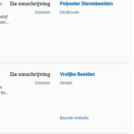
Zie omschrijving
Polyester Dierenbeelden
n
Gisteren
Eindhoven
drijf
pen,
lde
Zie omschrijving
Vrolijke Beelden
Gisteren
Almelo
er
. Een
en je
Bezoek website