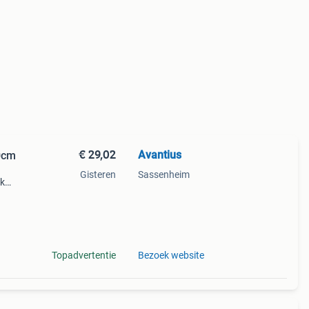
€ 29,02
Avantius
0cm
Gisteren
Sassenheim
uk
innen
===
Topadvertentie
Bezoek website