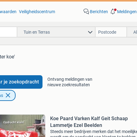
waarden
Veiligheidscentrum
Berichten
Meldingen
Tuin en Terras
A
ter koe'
Ontvang meldingen van
r je zoekopdracht
nieuwe zoekresultaten
as
Koe Paard Varken Kalf Geit Schaap
Lammetje Ezel Beelden
Steeds meer bedrijven merken dat het moeilijk