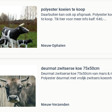
polyester koeien te koop
Daarbuiten kan ook op afspraak. Polyester ko
te koop. Tik hier voor meer info kalf: €40,-
afmetingen: 38 cm hoog en 45 cm lang foto&
2 en 3 kalf: €55,-afmetingen: 60 cm hoog en 7
Nieuw
Ophalen
deurmat zwitserse koe 75x50cm
Deurmat zwitserse koe 75x50cm van mars & 
Polyester deurmat met vrolijk zwitsers koeon
Wasbaar tot 30°c. Perfecte welkomstmat voo
entree.
===================================
Beki
Nieuw
Verzenden