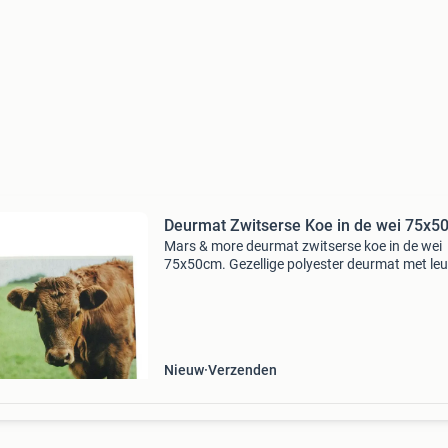
Deurmat Zwitserse Koe in de wei 75x5
Mars & more deurmat zwitserse koe in de wei
75x50cm. Gezellige polyester deurmat met le
koeienprint. Wasbaar tot 30°c. Perfect voor b
en buiten.
===================================
Bekij
Nieuw
Verzenden