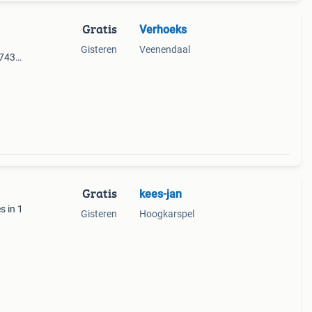
Gratis
Verhoeks
Gisteren
Veenendaal
1743
.
Gratis
kees-jan
s in 1
Gisteren
Hoogkarspel