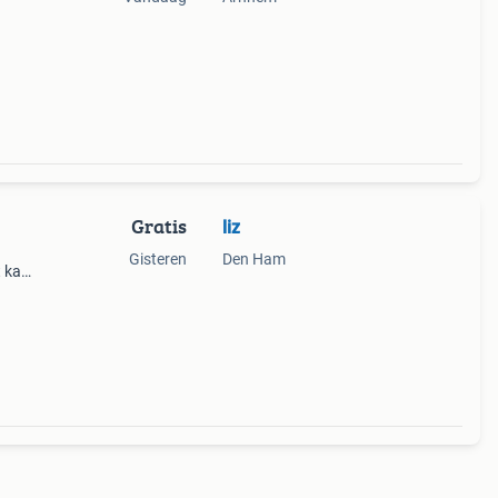
Gratis
liz
Gisteren
Den Ham
t kan
Zelf