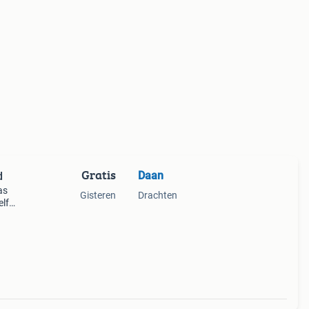
Gratis
Daan
d
as
Gisteren
Drachten
elf