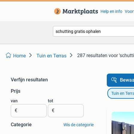
Help en info
Voor
287 resultaten
voor 'schutt
Home
Tuin en Terras
Verfijn resultaten
Bewaa
Prijs
Tuin en Terr
van
tot
€
€
Categorie
Wis de categorie