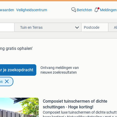
waarden
Veiligheidscentrum
Berichten
Meldingen
Tuin en Terras
A
ing gratis ophalen'
Ontvang meldingen van
r je zoekopdracht
nieuwe zoekresultaten
as
Composiet tuinschermen of dichte
schuttingen - Hoge korting!
Composiet luxe tuinschermen of dichte schutt