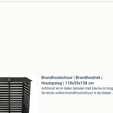
Brandhoutschuur | Brandhoutrek |
Houtopslag | 118x59x158 cm
Achteraf en in delen betalen met klarna is moge
De lendo online brandhoutschuur is de ideale
oplossing voor het netjes en droog opslaan v
brandhout. Deze stevige houtopslag biedt opt
ve