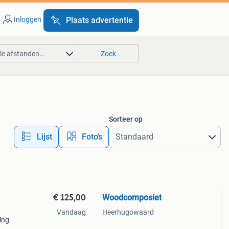
Inloggen
Plaats advertentie
lle afstanden…
Zoek
Sorteer op
Lijst
Foto’s
€ 125,00
Woodcomposiet
Vandaag
Heerhugowaard
ing