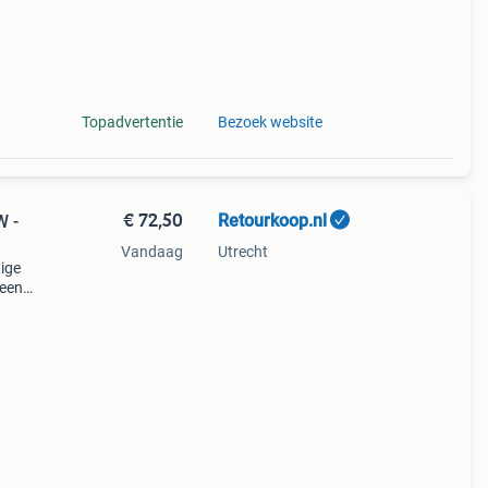
Topadvertentie
Bezoek website
€ 72,50
Retourkoop.nl
W -
Vandaag
Utrecht
tige
 een
rt