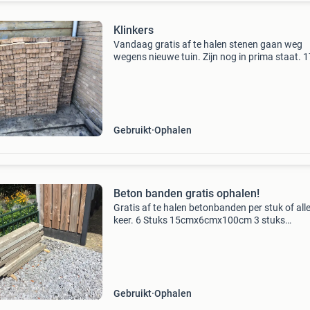
Klinkers
Vandaag gratis af te halen stenen gaan weg
wegens nieuwe tuin. Zijn nog in prima staat. 
Hele klinkers en nog een heel partijtje halve. Ca
15M2
Gebruikt
Ophalen
Beton banden gratis ophalen!
Gratis af te halen betonbanden per stuk of alle
keer. 6 Stuks 15cmx6cmx100cm 3 stuks
20cmx6cmx100cm op=op
Gebruikt
Ophalen