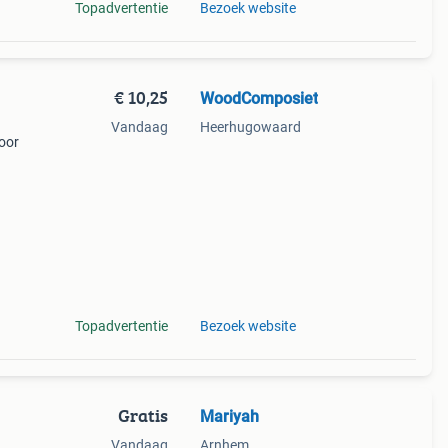
Topadvertentie
Bezoek website
€ 10,25
WoodComposiet
Vandaag
Heerhugowaard
voor
uw
Topadvertentie
Bezoek website
Gratis
Mariyah
Vandaag
Arnhem