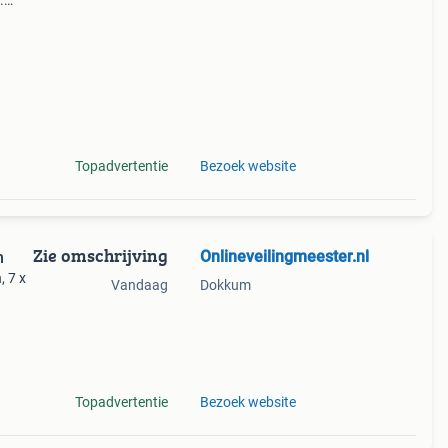
.
sen
t al
Topadvertentie
Bezoek website
Zie omschrijving
Onlineveilingmeester.nl
m
, 7 x
Vandaag
Dokkum
voor
en
Topadvertentie
Bezoek website