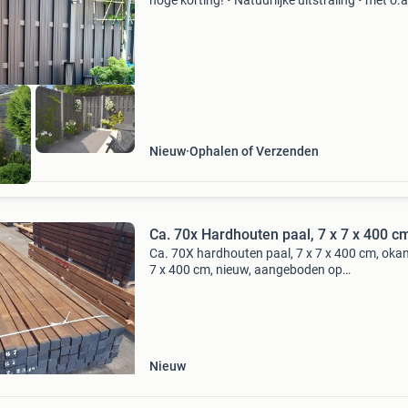
hoge korting! • Natuurlijke uitstraling • met o.a
Massieve dikke planken • zeer duurzaam beit
behoort tot het verleden! Woodcomposiet heef
meer
Nieuw
Ophalen of Verzenden
Ca. 70x Hardhouten paal, 7 x 7 x 400 c
Ca. 70X hardhouten paal, 7 x 7 x 400 cm, okan
7 x 400 cm, nieuw, aangeboden op
onlineveilingmeester.nl. Kijk op onze website 
meer informatie. Na gratis registratie kun je e
bod uitbrengen.
Nieuw