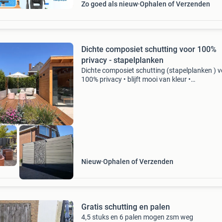
Moet nu weg
Zo goed als nieuw
Ophalen of Verzenden
Dichte composiet schutting voor 100%
privacy - stapelplanken
Dichte composiet schutting (stapelplanken ) 
100% privacy • blijft mooi van kleur •
onderhoudsarm • splintervrij • privacy
gegarandeerd! • Zeer duurzaam • bepaal zelf 
kleurencombinaties • hèt a
Nieuw
Ophalen of Verzenden
Gratis schutting en palen
4,5 stuks en 6 palen mogen zsm weg