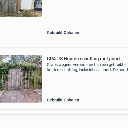
Gebruikt
Ophalen
GRATIS Houten schutting met poort
Gratis wegens veranderen tuin een gebruikte
houten schutting, inclusief een poort. De poor
dicht met schuif en sleutel. De schutting is
verstevigd met ijzeren staven voor stevigheid. 
uithale
Gebruikt
Ophalen