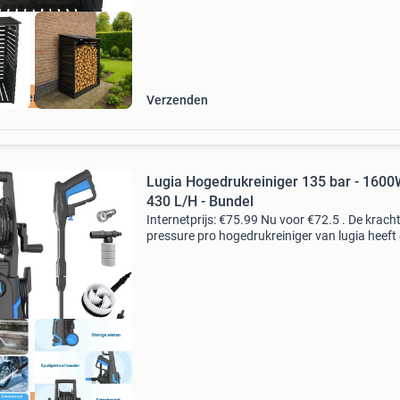
tis verzending
Verzenden
Lugia Hogedrukreiniger 135 bar - 1600
430 L/H - Bundel
Internetprijs: €75.99 Nu voor €72.5 . De krach
pressure pro hogedrukreiniger van lugia heeft
indrukwekkend vermogen van 1600 watt, leve
430 liter per uur en heeft een werkdruk van