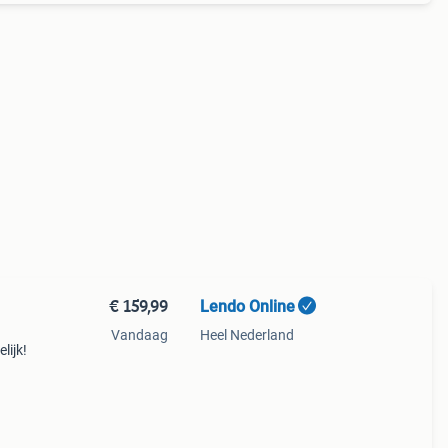
€ 159,99
Lendo Online
Vandaag
Heel Nederland
lijk!
an uw
imale