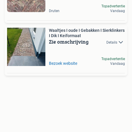
Topadvertentie
Druten
Vandaag
Waaltjes I oude I Gebakken I Sierklinkers
I Dik I Keiformaat
Zie omschrijving
Details
Topadvertentie
Bezoek website
Vandaag