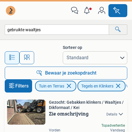
Tegels en Klinkers
Sorteer op
Alle afstanden…
Bewaar je zoekopdracht
Filters
Tuin en Terras
Tegels en Klinkers
Ver
Gezocht: Gebakken klinkers / Waaltjes /
Dikformaat / Kei
Zie omschrijving
Details
Topadvertentie
Vorden
Vandaag