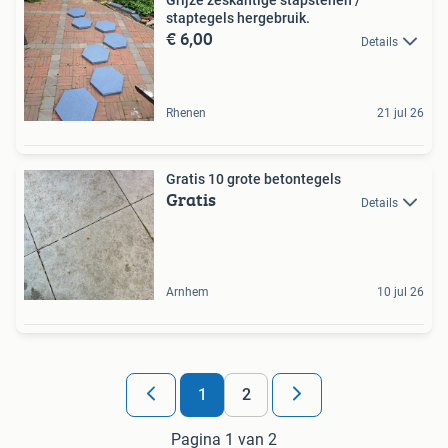
Grijze zeskantige stapstenen /
staptegels hergebruik.
€ 6,00
Details
Rhenen
21 jul 26
Gratis 10 grote betontegels
Gratis
Details
Arnhem
10 jul 26
1
2
Pagina 1 van 2