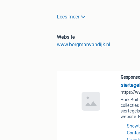
WEEK 33 - 34 ZIJN WIJ VANWEGE VA
Lees meer
WIJ BEZORGEN DOOR HEEL NEDERLA
Website
www.borgmanvandijk.nl
LET U OP ..... PRIJZEN WORDEN VA
Flagstones zijn gebroken natuursteen
Dat is ook de rede waarom flagstone
natuursteen product dat verkrijgbaar i
Flagstones zijn bijzonder mooi en zeer
verschillende vormen en structuren. Elk
importeren de flagstones rechtstreeks
daarom de allerscherpste prijs aanbie
prachtig assortiment wat geselecteerd 
onderstaande soorten op voorraad en d
zijn inclusief btw terwijl de prijzen 