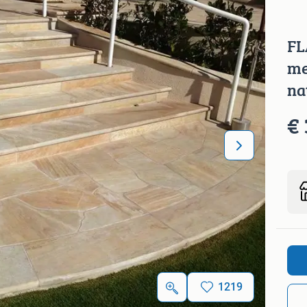
FL
me
na
€ 
1219