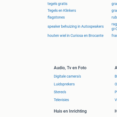
Prachige flagstones geel/beige genuan
tegels gratis
gra
geschikt voor de mediterraanse stijl. 
Tegels en Klinkers
gra
zijn zeer geschikt voor ons klimaat. K
flagstones
rub
rag
speaker behuizing in Autospeakers
gi-
Flagstones Modak 2,5-4 cm dik nu €
houten wiel in Curiosa en Brocante
fra
Prachtige flagstones afkomstig uit Ind
geschikt voor mediterraanse tuinen. 
rondom zwembaden. De flagstone Mod
Audio, Tv en Foto
A
Alta Kwartsiet Flagstones XXL groot
Digitale camera's
Alta Kwartsiet is een prachtige natuu
Luidsprekers
O
flagstones zijn mooi neutraal grijs/g
Stereo's
P
breukruw oppervak en een hoog gehalt
Televisies
V
formaten geven deze flagstones een ru
Huis en Inrichting
H