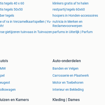
ceerd van kleur. Door dit mooie kleurpalet zeer
tis tegels 40 x 60
klinkers gratis af te halen
Deze flagstones zijn afkomstig uit Kroatie (Balkan) en
tis tegels 50x50
restpartij tegels 60x60
ortom een topper.
ber tegels
hoopers in Honden-accessoires
e of ra in Verzamelkaartspellen | Yu-
nutricia in Merken en
Oh!
Reclamevoorwerpen
 36,95 p/m2
nse gietijzeren tuinvaas in Tuinvazen
parfums in Uiterlijk | Parfum
ia. Door de warme oranje, rode en gele kleurtinten zeer
Tevens worden deze flagstones regelmatig toegepast
ak brengt de zomer in uw tuin.
uto's
Auto-onderdelen
formaat 2-3 cm dik € 59,95 p/m2
BMW
Banden en Velgen
rsteen uit Noorwegen. Deze bikkelharde kwartsiet
pel
Carrosserie en Plaatwerk
roen van kleur. De Alta Kwartsiet flagstones hebben een
eugeot
Motor en Toebehoren
e aan kwarts(glimmers). Door de grote en unieke
olkswagen
Interieur en Bekleding
stige uitstraling aan uw tuin.
uizen en Kamers
Kleding | Dames