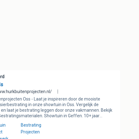
KANTIE GESLOTEN !!!
ND !!!
AK EXCLUSIEF BTW AANGEBODEN !!!
 terrastegels van verschillende formaten en vormen.
s breukstenen worden genoemd. Een prachtig
s in veel verschillende kleuren, formaten en soorten.
 decoratief. Flagstones zijn verkrijgbaar in veel
 soort heeft zijn eigen typische karakter. Wij
 vanaf de beste groeves (wereldwijd) en kunnen u
den. Zoals u hieronder kunt zien hebben wij een
is op kwaliteit, kleur en smaak. Normaliter zijn alle
us zeer snel leverbaar. Let u goed op. Onze prijzen
elders vaak exclusief btw worden aangeboden. Kortom.