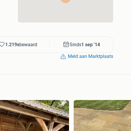
nd is te verwerken in uw tuin. Tevens is deze flagstone
sarm. De mooie antraciet kleur met her en der een
bineren met andere kleuren en materialen. Door het
ne zeer geschikt voor paden, terrassen en als
m deze flagstone die wij zelf importeren is echt een
rijs en snel leverbaar.
1.219x
bewaard
Sinds
1 sep '14
5-4 cm dik € 42,95 p/m2
Meld aan Marktplaats
n sfeervolle uitstraling. Door het mooie warme
rmate geschikt voor de mediterraanse stijl. Naast de
zeer hard van structuur en zijn ze redelijk vlak van
n gewoon topkwaliteit !!!
-4 cm dik € 39,95 p/m2
uin genuanceerd van kleur. Deze flagstones zijn
uuste stoere uitstraling. Door zijn zeer natuurlijke
nen.