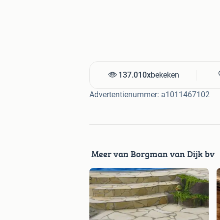
van 3 tot 5 cm waardoor deze uitsteke
door zijn hardheid nagenoeg onderhou
vleugje bruin laat zich makkelijk com
stroeve oppervlak is de Kavala flagsto
verharding rondom een zwembad. Korto
aanrader en bij ons super scherp van p
137.010x
bekeken
Flagstones Brasil Rosso Kwartsiet 2,
Advertentienummer: a1011467102
Prachtige flagstones met een warme e
kleurenpalet zijn deze flagstones uite
prachtige kleuren zijn deze flagstones 
oppervlak. Kortom deze flagstones zij
Meer van Borgman van Dijk bv
Flagstones Ocre Multicolor Slate 2,5
Prachtige leisteen flagstones grijs/br
afkomstig uit Spanje en hebben een rob
kleuren en sfeer geschikt voor alle tui