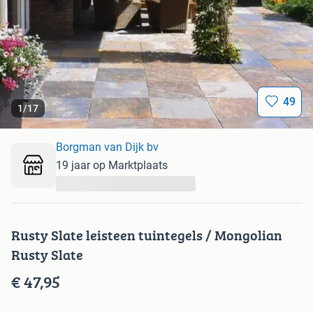
49
1
/
17
Borgman van Dijk bv
19 jaar op Marktplaats
...
Rusty Slate leisteen tuintegels / Mongolian
Rusty Slate
€ 47,95