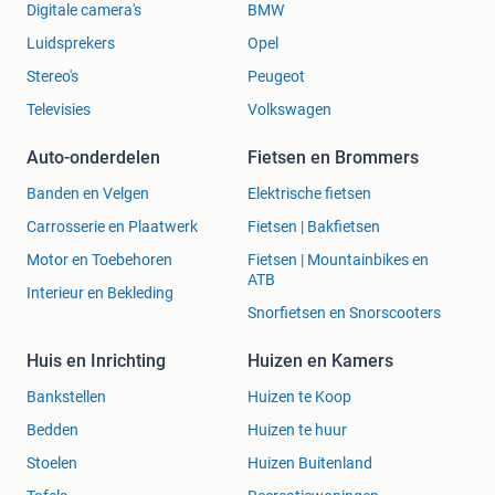
Digitale camera's
BMW
Castle Stone Grey groot romaansverband ca.2,5 cm dik
natural / gekapt verouderd € 39,95 p/m2
Luidsprekers
Opel
Stereo's
Peugeot
Castle Stone Grey 60x90xca.2,5 cm natural / gekapt
verouderd € 39,95 p/m2
Televisies
Volkswagen
Auto-onderdelen
Fietsen en Brommers
Castle Stone Grey groot romaansverband ca.2,2 cm dik
semi gezoet / gekapt verouderd € 39,95 p/m2
Banden en Velgen
Elektrische fietsen
Carrosserie en Plaatwerk
Fietsen | Bakfietsen
Castle Stone Grey 60x90xca.2,2 cm semi gezoet / gekapt
verouderd € 39,95 p/m2
Motor en Toebehoren
Fietsen | Mountainbikes en
ATB
Interieur en Bekleding
Snorfietsen en Snorscooters
CASTLE STONE BEIGE TUIN EN TERRASTEGELS:
Huis en Inrichting
Huizen en Kamers
Castle Stone Beige groot romaansverband ca.2,5 cm dik
Bankstellen
Huizen te Koop
natural / gekapt verouderd € 39,95 p/m2
Bedden
Huizen te huur
Castle Stone Beige 60x90xca.2,5 cm natural / gekapt
Stoelen
Huizen Buitenland
verouderd € 39,95 p/m2