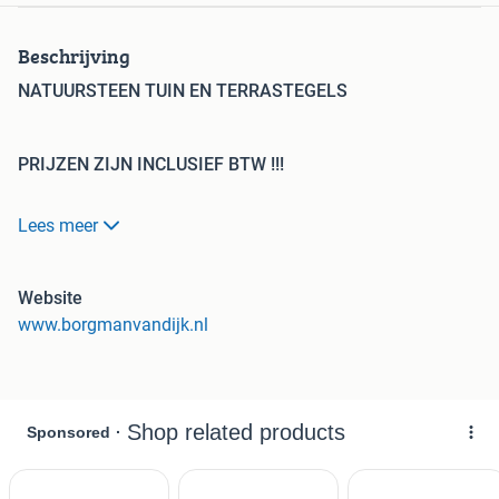
Beschrijving
NATUURSTEEN TUIN EN TERRASTEGELS
PRIJZEN ZIJN INCLUSIEF BTW !!!
Lees meer
WEEK 33 - 34 ZIJN WIJ VANWEGE VAKANTIE GESLOTEN
!!!
Website
www.borgmanvandijk.nl
WIJ BEZORGEN DOOR HEEL NEDERLAND !!!
LET U OP ..... PRIJZEN WORDEN VAAK EXCLUSIEF BTW
AANGEBODEN !!!