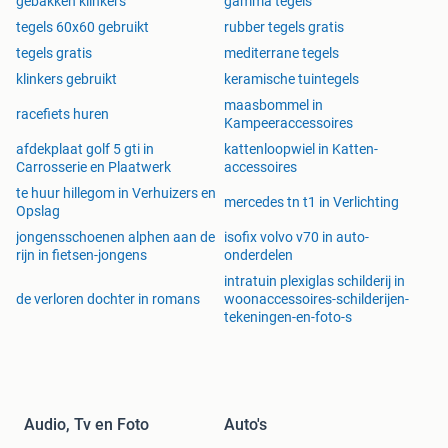
gebakken klinkers
gamma tegels
gekapt € 42,95 p/m2
tegels 60x60 gebruikt
rubber tegels gratis
tegels gratis
mediterrane tegels
Kotah Yellow Green groot romaansverband ca.2,2 cm dik
klinkers gebruikt
keramische tuintegels
natural / gekapt verouderd € 39,95 p/m2
maasbommel in
racefiets huren
Kampeeraccessoires
Autumn Brown groot romaansverband ca.2,2 cm dik
afdekplaat golf 5 gti in
kattenloopwiel in Katten-
geborsteld / gekapt verouderd € 39,95 p/m2
Carrosserie en Plaatwerk
accessoires
te huur hillegom in Verhuizers en
Autumn Brown 45x90xca.3 cm dik natural / strak gezaagd
mercedes tn t1 in Verlichting
Opslag
€ 29,95 p/m2 op=op
jongensschoenen alphen aan de
isofix volvo v70 in auto-
rijn in fietsen-jongens
onderdelen
Mint 60x90xca.2,2 cm semi gezoet / gekapt verouderd €
intratuin plexiglas schilderij in
47,95 p/m2
de verloren dochter in romans
woonaccessoires-schilderijen-
tekeningen-en-foto-s
Mint groot romaansverband ca.2,2 cm dik semi gezoet /
gekapt verouderd € 47,95 p/m2
CASTLE STONE GREY TUIN EN TERRASTEGELS:
Audio, Tv en Foto
Auto's