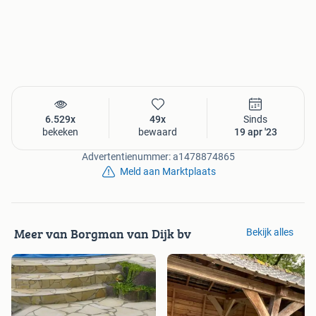
IMPALA G654 GRANIET TUIN EN TERRASTEGELS:
Impala G654 Graniet 100x100x3 cm gevlamd / geborsteld
€ 59,95 p/m2
Impala G654 Graniet 50x50x3 cm gevlamd / geborsteld €
6.529x
49x
Sinds
bekeken
bewaard
19 apr '23
49,95 p/m2
Advertentienummer: a1478874865
Meld aan Marktplaats
OXIDE MULTICOLOR SLATE LEISTEEN TERRASTEGELS:
Oxide Multicolor Slate 60x60x2,5 cm
Meer van Borgman van Dijk bv
Bekijk alles
Oxide Multicolor Slate 80x80x2,5 cm € 51,95 p/m2
Oxide Multicolor Slate groot romaansverband 2,5 cm dik €
51,95 p/m2