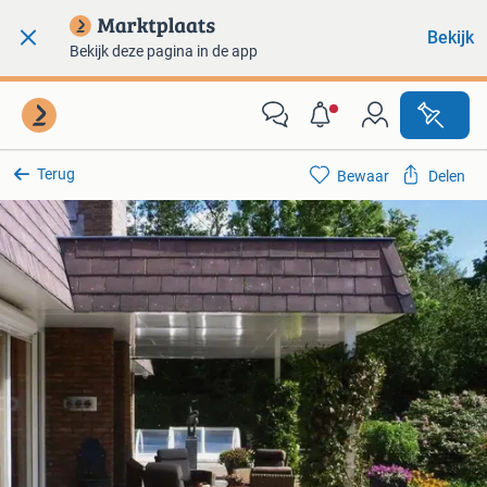
Bekijk
Bekijk deze pagina in de app
Terug
Bewaar
Delen