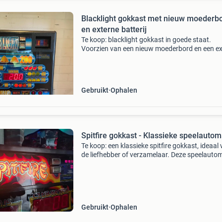
Blacklight gokkast met nieuw moederb
en externe batterij
Te koop: blacklight gokkast in goede staat.
Voorzien van een nieuw moederbord en een ex
batterij voor langdurig speelplezier. Ideaal voo
verzamelaars of als leuke toevoeging aan een
mancave. Wer
Gebruikt
Ophalen
Spitfire gokkast - Klassieke speelauto
Te koop: een klassieke spitfire gokkast, ideaal
de liefhebber of verzamelaar. Deze speelauto
werkt op euromunten (€0,20, €1,00, €2,00) en 
de authentieke speelervaring van
Gebruikt
Ophalen