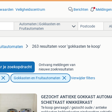
waarden
Veiligheidscentrum
Berichten
Meldingen
Automaten | Gokkasten en
A
Fruitautomaten
263 resultaten
voor 'gokkasten te koop'
uitautomaten
Ontvang meldingen van
r je zoekopdracht
nieuwe zoekresultaten
Gokkasten en Fruitautomaten
Verwijder filters
GEZOCHT ANTIEKE GOKKAST AUTOM
SCHIETKAST KNIKKERKAST
Te koop gevraagd / gezocht oude / antieke