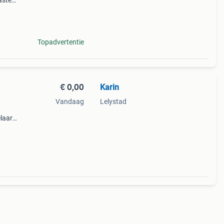
asten
n
Topadvertentie
€ 0,00
Karin
Vandaag
Lelystad
laar.
 van
staat