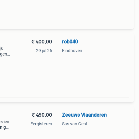
€ 400,00
rob040
js
29 jul 26
Eindhoven
rgen.
€ 450,00
Zeeuws Vlaanderen
ezien
Eergisteren
Sas van Gent
nigd
et
 en