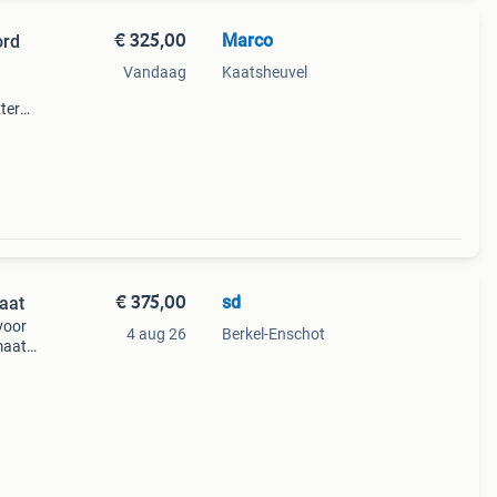
€ 325,00
Marco
ord
Vandaag
Kaatsheuvel
terne
r
€ 375,00
sd
maat
 voor
4 aug 26
Berkel-Enschot
maat
biedt