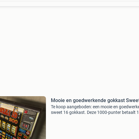
Mooie en goedwerkende gokkast Swee
Te koop aangeboden: een mooie en goedwerk
sweet 16 gokkast. Deze 1000-punter betaalt 1
euro munten uit. Alle sleutels zijn aanwezig, e
het originele boekje. Zie de foto&#39;s voor e