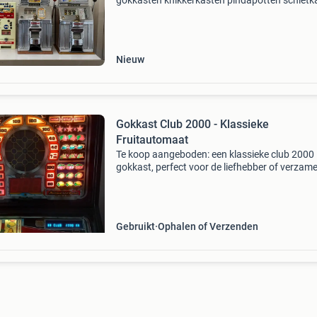
gokkasten knikkerkasten pindapotten schietk
krachtmeters cafespelen behendigheidsspele
flipperkasten grijpkranen automaten
chocadeautomaten kauwgomautom
Nieuw
Gokkast Club 2000 - Klassieke
Fruitautomaat
Te koop aangeboden: een klassieke club 2000
gokkast, perfect voor de liefhebber of verzame
Deze iconische fruitautomaat brengt de sfeer
de speelhal naar uw huis. De kast is in goede 
en
Gebruikt
Ophalen of Verzenden