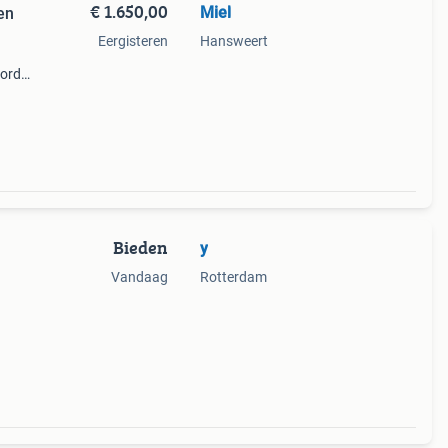
€ 1.650,00
Miel
en
Eergisteren
Hansweert
bord
n.
Bieden
y
Vandaag
Rotterdam