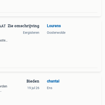
Zie omschrijving
Lourens
AAT
Eergisteren
Oosterwolde
asten
n
Bieden
chantal
orden
19 jul 26
Ens