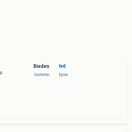
Bieden
tvd
op
Gisteren
Epse