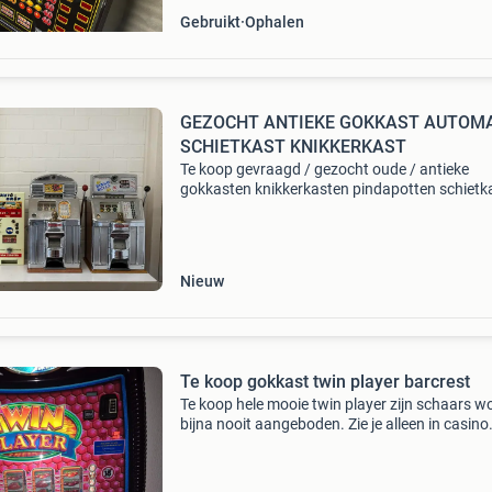
Gebruikt
Ophalen
GEZOCHT ANTIEKE GOKKAST AUTOM
SCHIETKAST KNIKKERKAST
Te koop gevraagd / gezocht oude / antieke
gokkasten knikkerkasten pindapotten schietk
krachtmeters cafespelen behendigheidsspele
flipperkasten grijpkranen automaten
chocadeautomaten kauwgomautom
Nieuw
Te koop gokkast twin player barcrest
Te koop hele mooie twin player zijn schaars w
bijna nooit aangeboden. Zie je alleen in casino
staan. Inverband 10.000 + Punterrrrrr. Inzet
4.10.20.40.80. De kast gaat op euro munten
inname . Je k