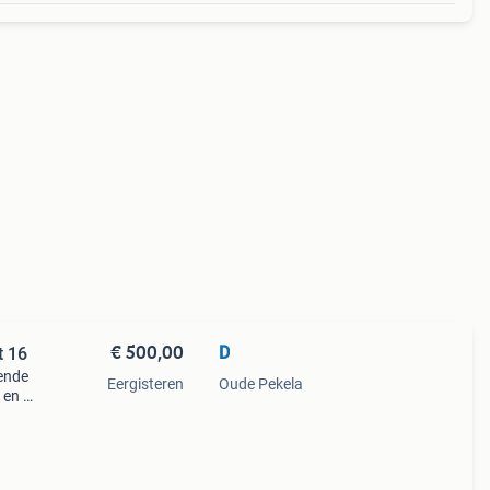
€ 500,00
D
t 16
ende
Eergisteren
Oude Pekela
 en 2
venals