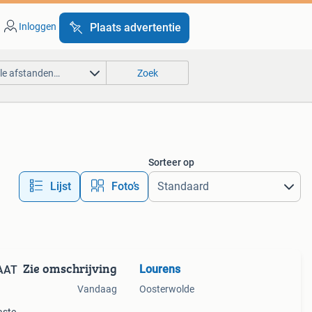
Inloggen
Plaats advertentie
lle afstanden…
Zoek
Sorteer op
Lijst
Foto’s
Zie omschrijving
Lourens
AAT
Vandaag
Oosterwolde