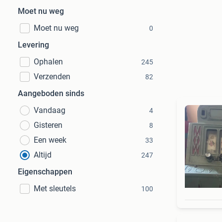
Moet nu weg
Moet nu weg
0
Levering
Ophalen
245
Verzenden
82
Aangeboden sinds
Vandaag
4
Gisteren
8
Een week
33
Altijd
247
Eigenschappen
Met sleutels
100