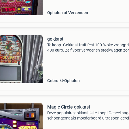
Ophalen of Verzenden
gokkast
Te koop. Gokkast fruit fest 100 % oke vraagpri
400 euro. Zelf voor vervoer en steekwagen zo
Gokkast weegt ruim 120 kg
Gebruikt
Ophalen
Magic Circle gokkast
Deze populaire gokkast is te koop! Geheel nag
schoongemaakt moederboard ultrasoon gerei
waar nodig reparatie uitgevoerd 🔋 extern gez
betaald uit met sleutels op euro te bezichtigen