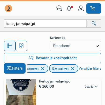
Biermerken
Sorteer op
Alle afstanden…
Bewaar je zoekopdracht
Filters
Verzamelen
Biermerken
Verwijder filters
Hertog jan vatgerijpt
€ 160,00
Details