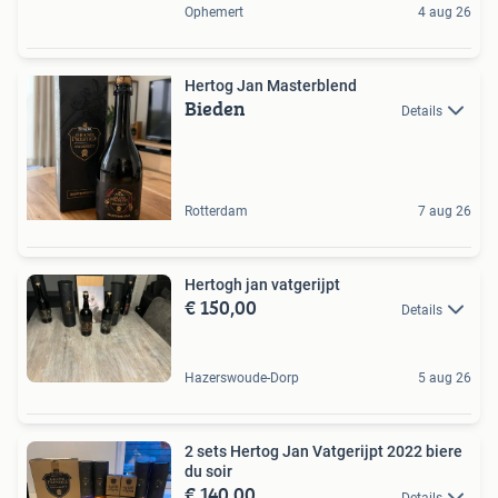
Ophemert
4 aug 26
Hertog Jan Masterblend
Bieden
Details
Rotterdam
7 aug 26
Hertogh jan vatgerijpt
€ 150,00
Details
Hazerswoude-Dorp
5 aug 26
2 sets Hertog Jan Vatgerijpt 2022 biere
du soir
€ 140,00
Details