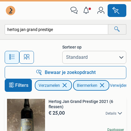
Biermerken
Sorteer op
Alle afstanden…
Bewaar je zoekopdracht
Filters
Verzamelen
Biermerken
Verwijder fi
Hertog Jan Grand Prestige 2021 (6
flessen)
€ 25,00
Details
Dagtopper