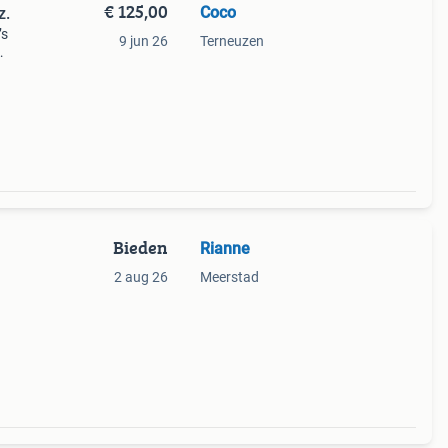
€ 125,00
Coco
z.
’s
9 jun 26
Terneuzen
Bieden
Rianne
2 aug 26
Meerstad