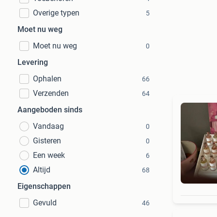
Overige typen
5
Moet nu weg
Moet nu weg
0
Levering
Ophalen
66
Verzenden
64
Aangeboden sinds
Vandaag
0
Gisteren
0
Een week
6
Altijd
68
Eigenschappen
Gevuld
46