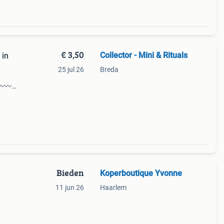
€ 3,50
Collector - Mini & Rituals
 in
25 jul 26
Breda
〰️〰️
au de
sconti
Bieden
Koperboutique Yvonne
11 jun 26
Haarlem