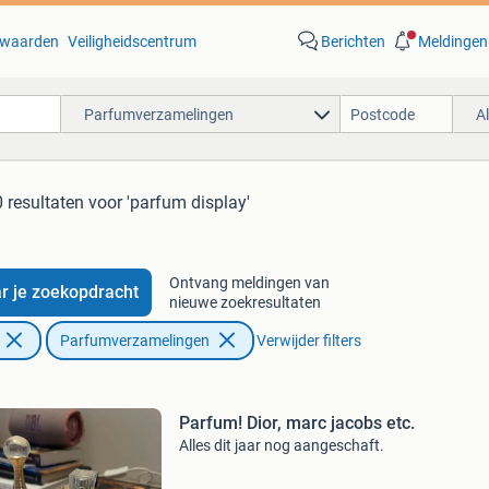
waarden
Veiligheidscentrum
Berichten
Meldingen
Parfumverzamelingen
A
 resultaten
voor 'parfum display'
Ontvang meldingen van
r je zoekopdracht
nieuwe zoekresultaten
Parfumverzamelingen
Verwijder filters
Parfum! Dior, marc jacobs etc.
Alles dit jaar nog aangeschaft.