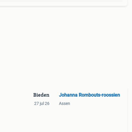
Bieden
Johanna Rombouts-roossien
27 jul 26
Assen