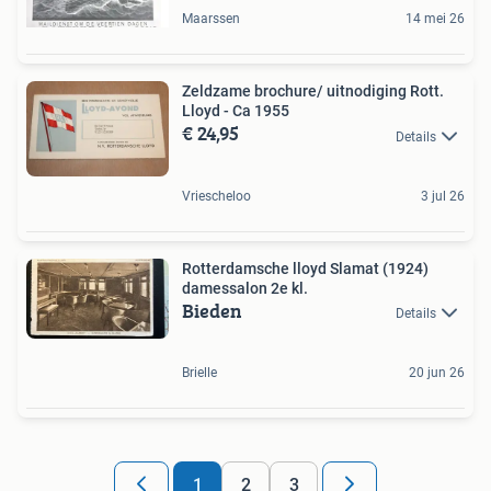
Maarssen
14 mei 26
Zeldzame brochure/ uitnodiging Rott.
Lloyd - Ca 1955
€ 24,95
Details
Vriescheloo
3 jul 26
Rotterdamsche lloyd Slamat (1924)
damessalon 2e kl.
Bieden
Details
Brielle
20 jun 26
1
2
3