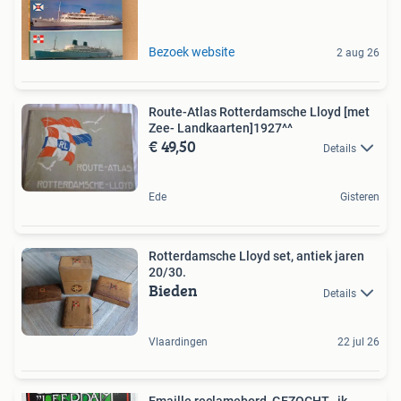
Bezoek website
2 aug 26
Route-Atlas Rotterdamsche Lloyd [met
Zee- Landkaarten]1927^^
€ 49,50
Details
Ede
Gisteren
Rotterdamsche Lloyd set, antiek jaren
20/30.
Bieden
Details
Vlaardingen
22 jul 26
Emaille reclamebord, GEZOCHT , ik