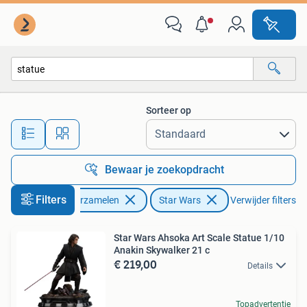
Star Wars
Sorteer op
Alle afstanden…
Bewaar je zoekopdracht
Filters
Verzamelen
Star Wars
Verwijder filters
Star Wars Ahsoka Art Scale Statue 1/10
Anakin Skywalker 21 c
€ 219,00
Details
Topadvertentie