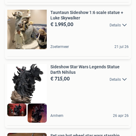
Tauntaun Sideshow 1:6 scale statue +
Luke Skywalker
€ 1.995,00
Details
Zoetermeer
21 jul 26
Sideshow Star Wars Legends Statue
Darth Nihilus
€ 715,00
Details
Arnhem
26 apr 26
Set van hot wheel star wars starship