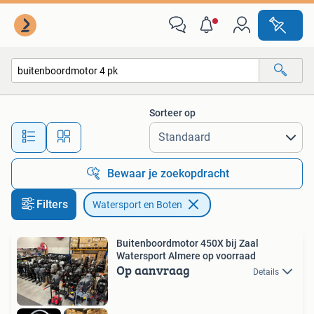
Watersport en Boten
Sorteer op
Alle afstanden…
Bewaar je zoekopdracht
Filters
Watersport en Boten
Buitenboordmotor 450X bij Zaal
Watersport Almere op voorraad
Op aanvraag
Details