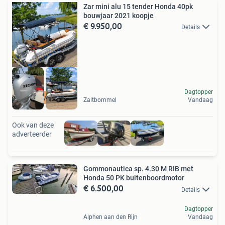
Zar mini alu 15 tender Honda 40pk
bouwjaar 2021 koopje
€ 9.950,00
Details
Dagtopper
Koopje weg is weg
Zaltbommel
Vandaag
Ook van deze
adverteerder
Gommonautica sp. 4.30 M RIB met
Honda 50 PK buitenboordmotor
€ 6.500,00
Details
Dagtopper
Alphen aan den Rijn
Vandaag