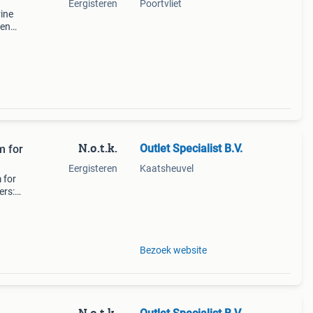
Eergisteren
Poortvliet
ine
een
uit
 is
N.o.t.k.
Outlet Specialist B.V.
m for
Eergisteren
Kaatsheuvel
 for
ers:
a
Bezoek website
N.o.t.k.