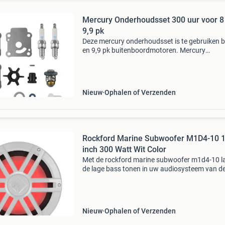
Mercury Onderhoudsset 300 uur voor 8
9,9 pk
Deze mercury onderhoudsset is te gebruiken bi
en 9,9 pk buitenboordmotoren. Mercury
onderhoudsset 300 uur voor 8 en 9,9 pk
buitenboordmotor deze mercury onderhoudss
300 uur is geschikt voor 8 en
Nieuw
Ophalen of Verzenden
Rockford Marine Subwoofer M1D4-10 
inch 300 Watt Wit Color
Met de rockford marine subwoofer m1d4-10 l
de lage bass tonen in uw audiosysteem van d
boot nog beter klinken. Rockford fosgate staa
garant voor hoogwaardige kwaliteit en deze 
watt sterke s
Nieuw
Ophalen of Verzenden