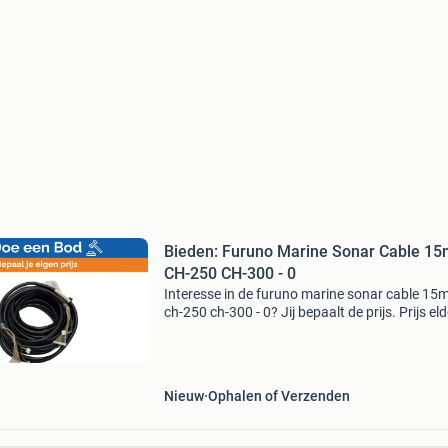
Bieden: Furuno Marine Sonar Cable 15
CH-250 CH-300 - 0
Interesse in de furuno marine sonar cable 15m
ch-250 ch-300 - 0? Jij bepaalt de prijs. Prijs eld
€455.00 Doe een bod of koop het item voor de
opgegeven prijs. Tijd om te onderhandelen! W
Nieuw
Ophalen of Verzenden