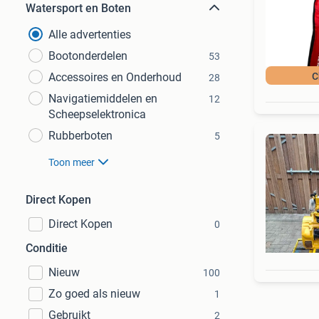
Watersport en Boten
Alle advertenties
Bootonderdelen
53
Accessoires en Onderhoud
C
28
Navigatiemiddelen en
12
Scheepselektronica
Rubberboten
5
Toon meer
Direct Kopen
Direct Kopen
0
Conditie
Nieuw
100
Zo goed als nieuw
1
Gebruikt
2