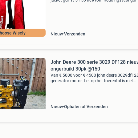
jacket gdr 175 150 newton. Reddingsvest gdr
150 newton. Volwassenen gefabriceerd volge
en iso 12402-3 150 newton-norm. Geschikt r
hoose Wisely
Nieuw
Verzenden
John Deere 300 serie 3029 DF128 nie
ongerbuikt 30pk @150
Van € 5000 voor € 4500 john deere 3029df12
generator motor. Let op het toerental is niet
vastgesteld. Datasheet; john-deere-3029df12
motor merk motor: john deere type motor:
3029df128 uren
Nieuw
Ophalen of Verzenden