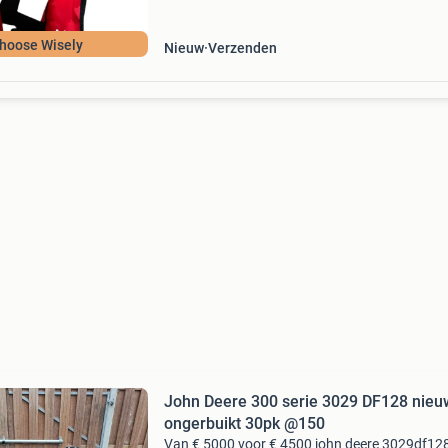
hoose Wisely
Nieuw
Verzenden
John Deere 300 serie 3029 DF128 nie
ongerbuikt 30pk @150
Van € 5000 voor € 4500 john deere 3029df12