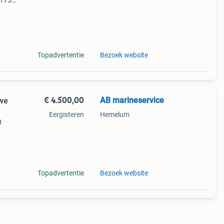
 175
ns de
Topadvertentie
Bezoek website
€ 4.500,00
AB marineservice
uwe
Eergisteren
Hemelum
8
8
Topadvertentie
Bezoek website