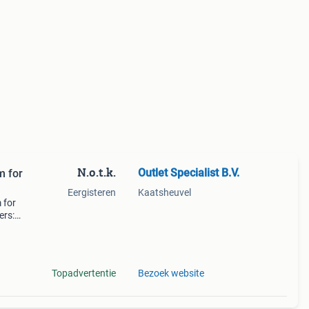
N.o.t.k.
Outlet Specialist B.V.
m for
Eergisteren
Kaatsheuvel
 for
ers:
a
Topadvertentie
Bezoek website