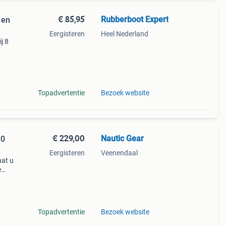
€ 85,95
Rubberboot Expert
 en
Eergisteren
Heel Nederland
j 8
et
Topadvertentie
Bezoek website
€ 229,00
Nautic Gear
10
Eergisteren
Veenendaal
aat u
e
t
300
Topadvertentie
Bezoek website