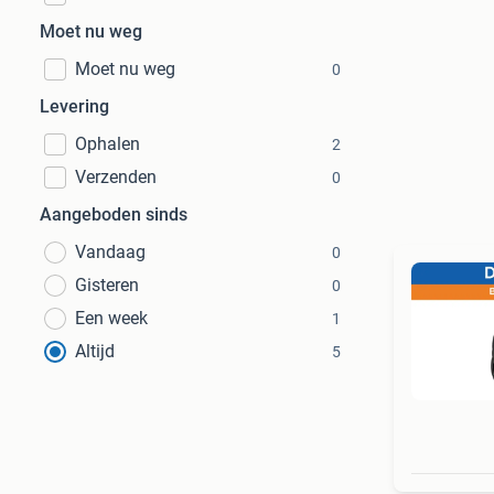
Moet nu weg
Moet nu weg
0
Levering
Ophalen
2
Verzenden
0
Aangeboden sinds
Vandaag
0
Gisteren
0
Een week
1
Altijd
5