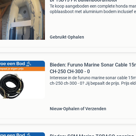
Te koop aangeboden een complete honda mar
opblaasboot met aluminium bodem inclusief 
honda bf15d 15 pk viertakt buitenboordmotor 
2011. Deze betrouwbare en zuinige combinatie
ideaal voor v
Gebruikt
Ophalen
Bieden: Furuno Marine Sonar Cable 15
CH-250 CH-300 - 0
Interesse in de furuno marine sonar cable 15m
ch-250 ch-300 - 0? Jij bepaalt de prijs. Prijs eld
€455.00 Doe een bod of koop het item voor de
opgegeven prijs. Tijd om te onderhandelen! W
Nieuw
Ophalen of Verzenden