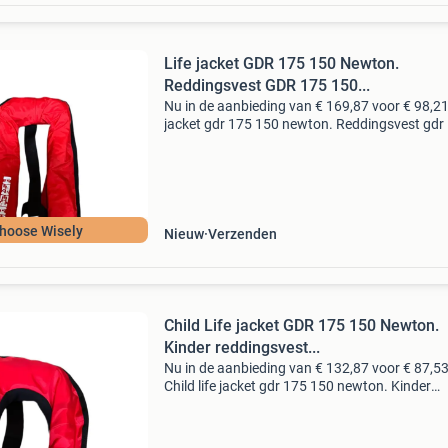
Life jacket GDR 175 150 Newton.
Reddingsvest GDR 175 150...
Nu in de aanbieding van € 169,87 voor € 98,21
jacket gdr 175 150 newton. Reddingsvest gdr
150 newton. Volwassenen gefabriceerd volge
en iso 12402-3 150 newton-norm. Geschikt r
hoose Wisely
Nieuw
Verzenden
Child Life jacket GDR 175 150 Newton.
Kinder reddingsvest...
Nu in de aanbieding van € 132,87 voor € 87,53
Child life jacket gdr 175 150 newton. Kinder
reddingsvest gdr 175 150 newton. Gefabricee
volgens de en iso 12402-3 150 newton-norm.
Geschikt