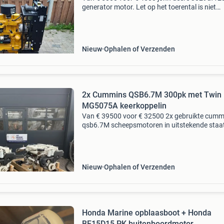
generator motor. Let op het toerental is niet
vastgesteld. Datasheet; john-deere-3029df12
motor merk motor: john deere type motor:
3029df128 uren
Nieuw
Ophalen of Verzenden
2x Cummins QSB6.7M 300pk met Twin 
MG5075A keerkoppelin
Van € 39500 voor € 32500 2x gebruikte cumm
qsb6.7M scheepsmotoren in uitstekende staa
professioneel onderhouden. Deze set betreft 
cummins qsb6.7M marine diesel engine
scheepsmotore
Nieuw
Ophalen of Verzenden
Honda Marine opblaasboot + Honda
BF15D15 PK buitenboordmotor