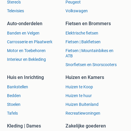
Stereo's
Peugeot
Televisies
Volkswagen
Auto-onderdelen
Fietsen en Brommers
Banden en Velgen
Elektrische fietsen
Carrosserie en Plaatwerk
Fietsen | Bakfietsen
Motor en Toebehoren
Fietsen | Mountainbikes en
ATB
Interieur en Bekleding
Snorfietsen en Snorscooters
Huis en Inrichting
Huizen en Kamers
Bankstellen
Huizen te Koop
Bedden
Huizen te huur
Stoelen
Huizen Buitenland
Tafels
Recreatiewoningen
Kleding | Dames
Zakelijke goederen