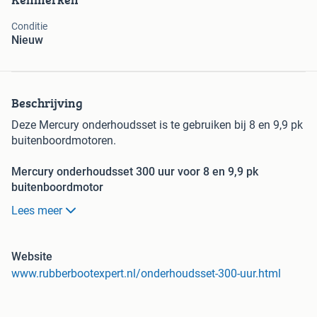
Conditie
Nieuw
Beschrijving
Deze Mercury onderhoudsset is te gebruiken bij 8 en 9,9 pk
buitenboordmotoren.
Mercury onderhoudsset 300 uur voor 8 en 9,9 pk
buitenboordmotor
Deze Mercury onderhoudsset 300 uur is geschikt voor 8 en
Lees meer
9,9 pk buitenboordmotoren van het merk Mercury.
Let op:
olie en staartolie zitten niet bij de set inbegrepen dus
vergeet deze niet los bij te bestellen. Wij hebben alle
Website
onderdelen voor onderhoud van de buitenboordmotoren
www.rubberbootexpert.nl/onderhoudsset-300-uur.html
die wij verkopen op voorraad.
Onderhoudsset bestaat uit: