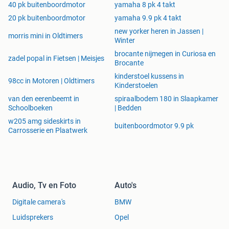
40 pk buitenboordmotor
yamaha 8 pk 4 takt
20 pk buitenboordmotor
yamaha 9.9 pk 4 takt
new yorker heren in Jassen |
morris mini in Oldtimers
Winter
brocante nijmegen in Curiosa en
zadel popal in Fietsen | Meisjes
Brocante
kinderstoel kussens in
98cc in Motoren | Oldtimers
Kinderstoelen
van den eerenbeemt in
spiraalbodem 180 in Slaapkamer
Schoolboeken
| Bedden
w205 amg sideskirts in
buitenboordmotor 9.9 pk
Carrosserie en Plaatwerk
Audio, Tv en Foto
Auto's
Digitale camera's
BMW
Luidsprekers
Opel