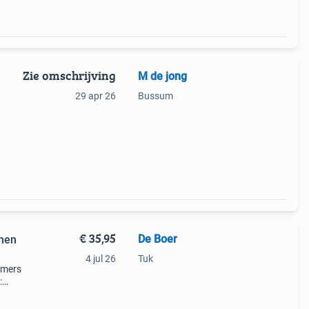
Zie omschrijving
M de jong
29 apr 26
Bussum
€ 35,95
De Boer
nen
4 jul 26
Tuk
omers
:
rfin