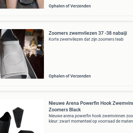
Ophalen of Verzenden
Zoomers zwemvliezen 37 -38 nabaiji
Korte zwemvliezen dat zijn zoomers teab
Ophalen of Verzenden
Nieuwe Arena Powerfin Hook Zwemvin
Zoomers Black
Nieuwe arena powerfin hook zwemvinnen zo
kleur: zwart momenteel op voorraad de maten
33/34, 35/36, 37/38 en 39/40. De arena powe
hook zwemvinnen hebben de volgende