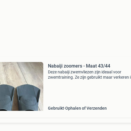
Nabaiji zoomers - Maat 43/44
Deze nabaiji zwemvliezen zijn ideaal voor
zwemtraining. Ze zijn gebruikt maar verkeren 
goede staat. De vliezen zijn maat 43/44(eu) e
bieden een comfortabele pasvorm. Perfect om
beenspieren te t
Gebruikt
Ophalen of Verzenden