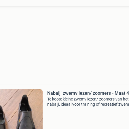
Nabaiji zwemvliezen/ zoomers - Maat 
Te koop: kleine zwemvliezen/ zoomers van he
nabaiji, ideaal voor training of recreatief zw
De vliezen zijn maat 41/42 en zijn gebruikt, m
verkeren nog in goede staat. Perfect voor wie 