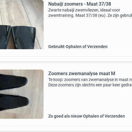
Nabaiji zoomers - Maat 37/38
Zwarte nabaiji zwemvliezen, ideaal voor
zwemtraining. Maat 37/38 (eu). Ze zijn gebrui
maar nog in goede staat en klaar voor een
volgende ronde.
Gebruikt
Ophalen of Verzenden
Zoomers zwemanalyse maat M
Te koop: zoomers van zwemanalyse in maat 
Deze zoomers zijn slechts een paar keer gedr
en verkeren in uitstekende staat. Ideaal voor h
verbeteren van je beenslag en zwemtechniek. 
bieden een
Zo goed als nieuw
Ophalen of Verzenden