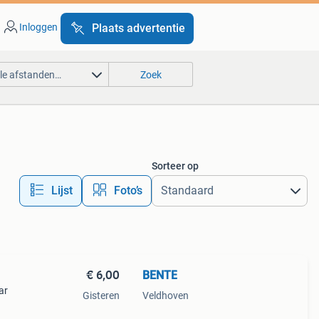
Inloggen
Plaats advertentie
lle afstanden…
Zoek
Sorteer op
Lijst
Foto’s
€ 6,00
BENTE
ar
Gisteren
Veldhoven