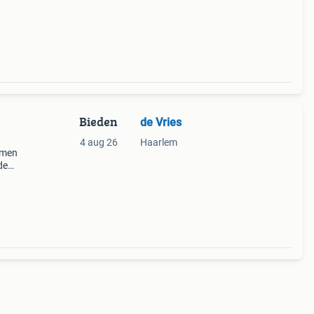
Bieden
de Vries
4 aug 26
Haarlem
mmen
de