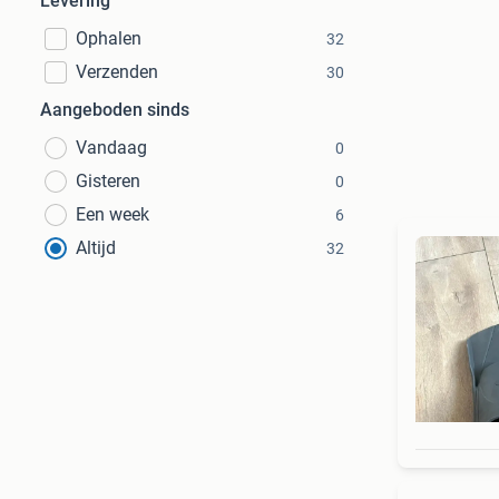
Levering
Ophalen
32
Verzenden
30
Aangeboden sinds
Vandaag
0
Gisteren
0
Een week
6
Altijd
32