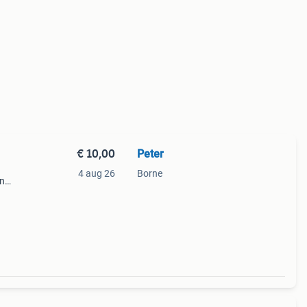
€ 10,00
Peter
4 aug 26
Borne
in
n
 je