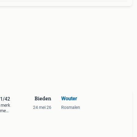
Bieden
Wouter
41/42
t merk
24 mei 26
Rosmalen
emmen.
aar
z