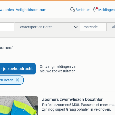
waarden
Veiligheidscentrum
Berichten
Meldingen
Watersport en Boten
A
oomers'
Ontvang meldingen van
r je zoekopdracht
nieuwe zoekresultaten
en Boten
Zoomers zwemvliezen Decathlon
Perfecte zoomers! M38. Passen niet meer, ma
zijn nog super! Graag ophalen in veldhoven.