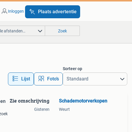
Inloggen
Plaats advertentie
lle afstanden…
Zoek
Sorteer op
Lijst
Foto’s
Zie omschrijving
Schademotorverkopen
 en
Gisteren
Weurt
 zoek
- of