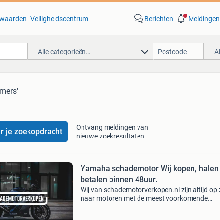
waarden
Veiligheidscentrum
Berichten
Meldingen
Alle categorieën…
A
omers'
Ontvang meldingen van
r je zoekopdracht
nieuwe zoekresultaten
Yamaha schademotor Wij kopen, halen
betalen binnen 48uur.
Wij van schademotorverkopen.nl zijn altijd op
naar motoren met de meest voorkomende
schades. Hierbij kunt u denken aan val-, motor
waterschades, wij zijn een rdw erkend bedrijf.