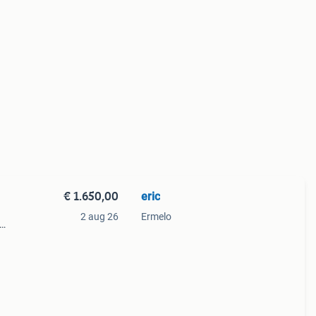
€ 1.650,00
eric
2 aug 26
Ermelo
uwe
0 euro