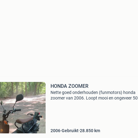
HONDA ZOOMER
Nette goed onderhouden (funmotors) honda
zoomer van 2006. Loopt mooi en ongeveer 50
km/h vrijwel nieuwe banden, voorvork, en nie
accu. Staat niet in de weg,ik wil minimaal 150
voor de zoomer
2006
Gebruikt
28.850
km