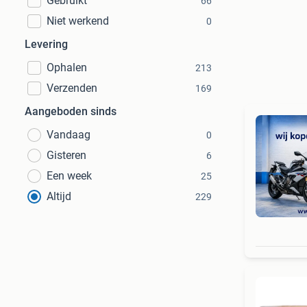
Gebruikt
66
Niet werkend
0
Levering
Ophalen
213
Verzenden
169
Aangeboden sinds
Vandaag
0
Gisteren
6
Een week
25
Altijd
229