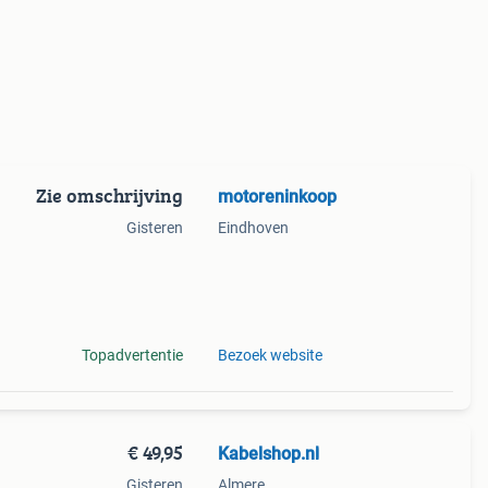
Zie omschrijving
motoreninkoop
Gisteren
Eindhoven
 en
ecte
Topadvertentie
Bezoek website
€ 49,95
Kabelshop.nl
Gisteren
Almere