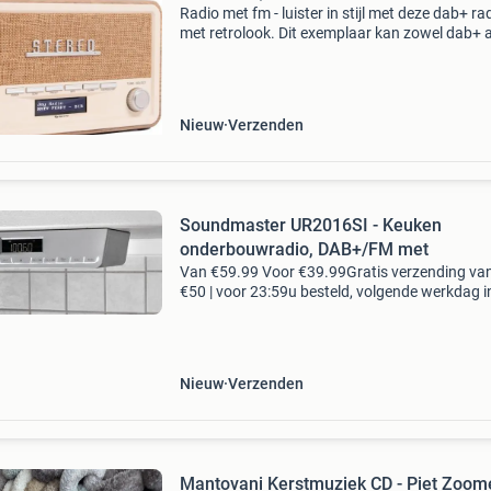
Radio met fm - luister in stijl met deze dab+ ra
met retrolook. Dit exemplaar kan zowel dab+ a
fm-signalen ontvangen. Ook kun je via bluetoo
telefoon, tablet of ander apparaat verbinden
Nieuw
Verzenden
Soundmaster UR2016SI - Keuken
onderbouwradio, DAB+/FM met
Van €59.99 Voor €39.99Gratis verzending va
€50 | voor 23:59u besteld, volgende werkdag i
let op: lichte testsporen. Krasjes/vlekjes. Van
deze extra scherpe prijs! Met de so
Nieuw
Verzenden
Mantovani Kerstmuziek CD - Piet Zoom