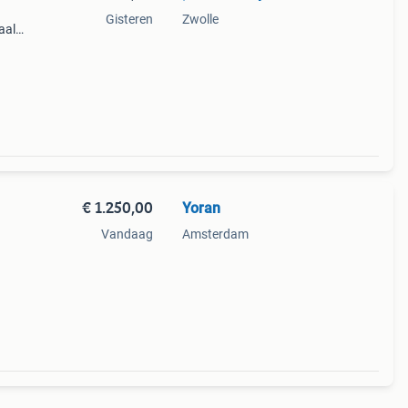
Gisteren
Zwolle
aal
e
s de
€ 1.250,00
Yoran
Vandaag
Amsterdam
urt
den