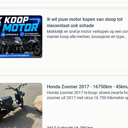
ik wil jouw motor kopen van sloop tot
nieuwstaat ook schade
Makkelijk en snel je motor verkopen op een co
manier koop alle merken, bouwjaren en type
motoren, scooters en quads dus ook sloop, sc
buitenslapers, olditmers, voordelen: - motor w
snel
Honda Zoomer 2017 - 16750km - 45km
Honda zoomer 2017 te koop: stoere zwarte h
zoomer uit 2017 met circa 16.750 Kilometer o
teller. Scooter staat altijd binnen in parkeerga
gestald wanneer deze niet gebruikt wordt. Bij