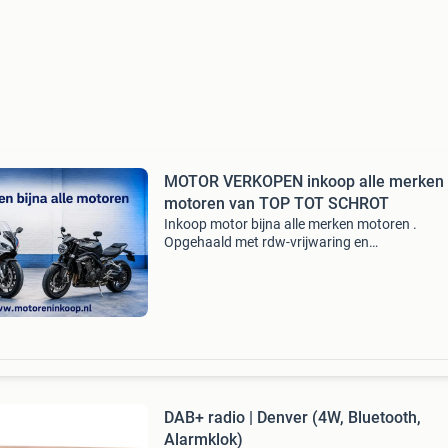
MOTOR VERKOPEN inkoop alle merken
motoren van TOP TOT SCHROT
Inkoop motor bijna alle merken motoren .
Opgehaald met rdw-vrijwaring en
bankoverschrijving wij kopen bijna alle merken
bouwjaren motoren en quads in. Dus ook perf
staat, opknappers, veel km, d
DAB+ radio | Denver (4W, Bluetooth,
Alarmklok)