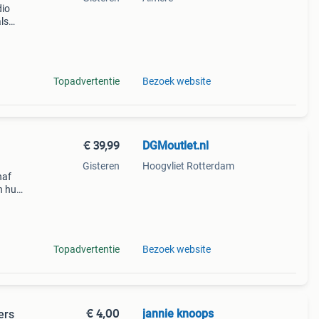
dio
ls
th je
 om m
Topadvertentie
Bezoek website
€ 39,99
DGMoutlet.nl
Gisteren
Hoogvliet Rotterdam
naf
n huis
daar
Topadvertentie
Bezoek website
€ 4,00
jannie knoops
ers