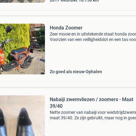
2017
Gebruikt
16.750
km
Honda Zoomer
Zeer mooie en in uitstekende staat honda zoo
Voorzien van een veilligheidslot en een tas voo
helm. Rijd super, alles funcioneerd perfect.
Electrische start en kan tevens met kickstarter
Kilom
Zo goed als nieuw
Ophalen
Nabaiji zwemvliezen / zoomers - Maat
39/40
Nette zoomer van nabaiji voor wedstrijdzwe
maat 39/40. Ze zijn gebruikt, maar nog in goe
staat en klaar voor een volgende ronde.