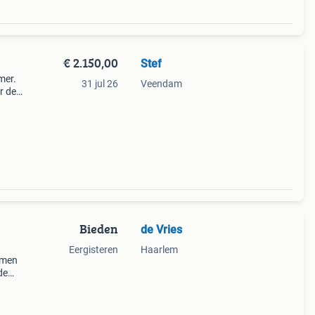
€ 2.150,00
Stef
mer.
31 jul 26
Veendam
r de
.
Bieden
de Vries
Eergisteren
Haarlem
mmen
de