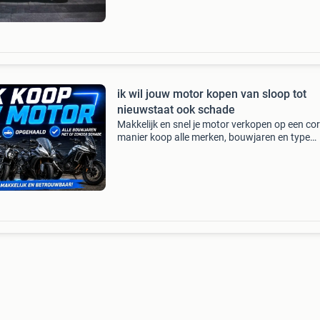
Hierdoor kunn
ik wil jouw motor kopen van sloop tot
nieuwstaat ook schade
Makkelijk en snel je motor verkopen op een co
manier koop alle merken, bouwjaren en type
motoren, scooters en quads dus ook sloop, sc
buitenslapers, olditmers, voordelen: - motor w
snel