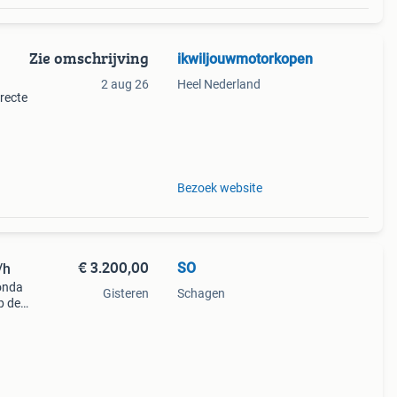
Zie omschrijving
ikwiljouwmotorkopen
2 aug 26
Heel Nederland
rrecte
hade,
ordt
Bezoek website
€ 3.200,00
SO
/h
onda
Gisteren
Schagen
p de
rage
 16.50