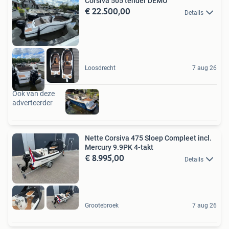
Corsiva 505 tender DEMO
€ 22.500,00
Details
Loosdrecht
7 aug 26
Ook van deze
adverteerder
Nette Corsiva 475 Sloep Compleet incl.
Mercury 9.9PK 4-takt
€ 8.995,00
Details
Grootebroek
7 aug 26