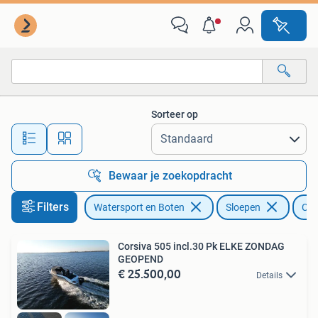
Sloepen
Sorteer op
Alle afstanden…
Bewaar je zoekopdracht
Filters
Watersport en Boten
Sloepen
Cor
Corsiva 505 incl.30 Pk ELKE ZONDAG
GEOPEND
€ 25.500,00
Details