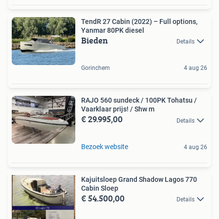
TendR 27 Cabin (2022) – Full options,
Yanmar 80PK diesel
Bieden
Details
Gorinchem
4 aug 26
RAJO 560 sundeck / 100PK Tohatsu /
Vaarklaar prijs! / Shw m
€ 29.995,00
Details
Bezoek website
4 aug 26
Kajuitsloep Grand Shadow Lagos 770
Cabin Sloep
€ 54.500,00
Details