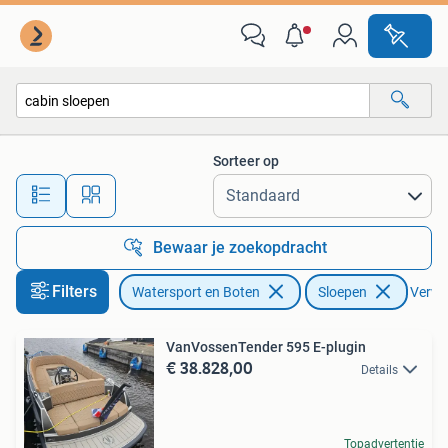
Sloepen
Sorteer op
Alle afstanden…
Bewaar je zoekopdracht
Filters
Watersport en Boten
Sloepen
Verwij
VanVossenTender 595 E-plugin
€ 38.828,00
Details
Topadvertentie