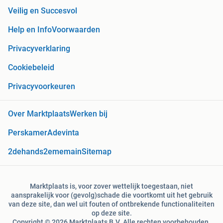
Veilig en Succesvol
Help en Info
Voorwaarden
Privacyverklaring
Cookiebeleid
Privacyvoorkeuren
Over Marktplaats
Werken bij
Perskamer
Adevinta
2dehands
2ememain
Sitemap
Marktplaats is, voor zover wettelijk toegestaan, niet
aansprakelijk voor (gevolg)schade die voortkomt uit het gebruik
van deze site, dan wel uit fouten of ontbrekende functionaliteiten
op deze site.
Copyright © 2026 Marktplaats B.V. Alle rechten voorbehouden.