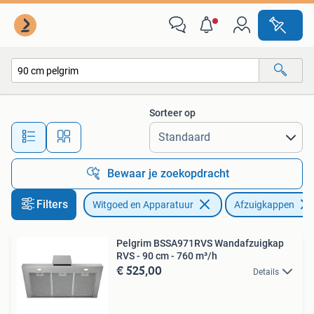
Afzuigkappen
Sorteer op
Alle afstanden…
Bewaar je zoekopdracht
Filters
Witgoed en Apparatuur
Afzuigkappen
Pelgrim BSSA971RVS Wandafzuigkap
RVS - 90 cm - 760 m³/h
€ 525,00
Details